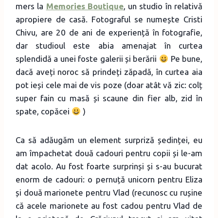
mers la
Memories Boutique
, un studio în relativă
apropiere de casă. Fotograful se numește Cristi
Chivu, are 20 de ani de experiență în fotografie,
dar studioul este abia amenajat în curtea
splendidă a unei foste galerii și berării
Pe bune,
dacă aveți noroc să prindeți zăpadă, în curtea aia
pot ieși cele mai de vis poze (doar atât vă zic: colț
super fain cu masă și scaune din fier alb, zid în
spate, copăcei
)
Ca să adăugăm un element surpriză ședinței, eu
am împachetat două cadouri pentru copii și le-am
dat acolo. Au fost foarte surprinși și s-au bucurat
enorm de cadouri: o pernuță unicorn pentru Eliza
și două marionete pentru Vlad (recunosc cu rușine
că acele marionete au fost cadou pentru Vlad de