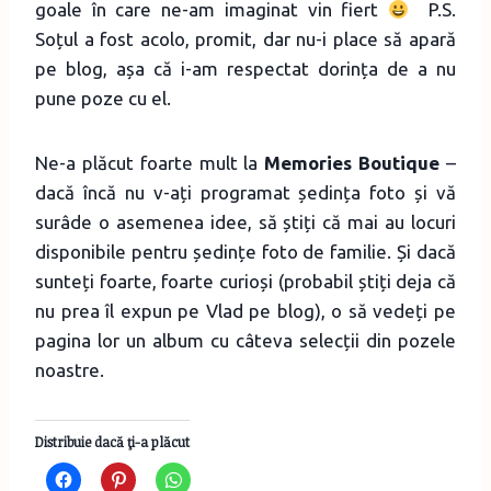
goale în care ne-am imaginat vin fiert
P.S.
Soțul a fost acolo, promit, dar nu-i place să apară
pe blog, așa că i-am respectat dorința de a nu
pune poze cu el.
Ne-a plăcut foarte mult la
Memories Boutique
–
dacă încă nu v-ați programat ședința foto și vă
surâde o asemenea idee, să știți că mai au locuri
disponibile pentru ședințe foto de familie. Și dacă
sunteți foarte, foarte curioși (probabil știți deja că
nu prea îl expun pe Vlad pe blog), o să vedeți pe
pagina lor un album cu câteva selecții din pozele
noastre.
Distribuie dacă ţi-a plăcut