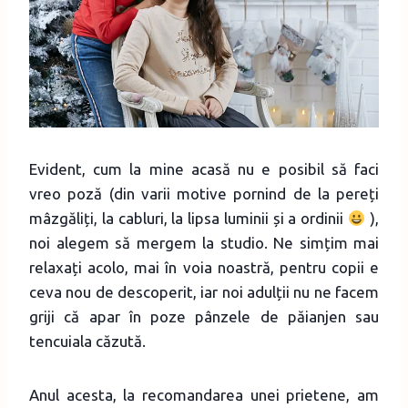
Evident, cum la mine acasă nu e posibil să faci
vreo poză (din varii motive pornind de la pereți
mâzgăliți, la cabluri, la lipsa luminii și a ordinii
),
noi alegem să mergem la studio. Ne simțim mai
relaxați acolo, mai în voia noastră, pentru copii e
ceva nou de descoperit, iar noi adulții nu ne facem
griji că apar în poze pânzele de păianjen sau
tencuiala căzută.
Anul acesta, la recomandarea unei prietene, am