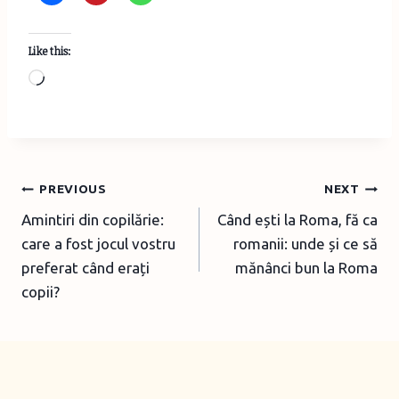
Like this:
L
o
a
d
i
Post
PREVIOUS
NEXT
n
Amintiri din copilărie:
Când ești la Roma, fă ca
navigation
g
care a fost jocul vostru
romanii: unde și ce să
…
preferat când erați
mănânci bun la Roma
copii?