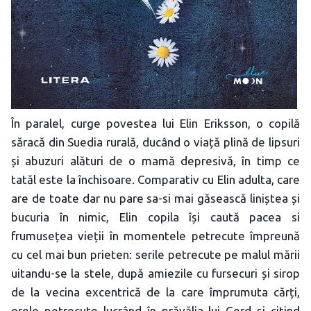
În paralel, curge povestea lui Elin Eriksson, o copilă
săracă din Suedia rurală, ducând o viață plină de lipsuri
și abuzuri alături de o mamă depresivă, în timp ce
tatăl este la închisoare. Comparativ cu Elin adulta, care
are de toate dar nu pare sa-si mai găsească liniștea și
bucuria în nimic, Elin copila își caută pacea si
frumusețea vieții în momentele petrecute împreună
cu cel mai bun prieten: serile petrecute pe malul mării
uitandu-se la stele, după amiezile cu fursecuri și sirop
de la vecina excentrică de la care împrumuta cărți,
orele petrecute lucrând în prăvălia lui Gerd și citind