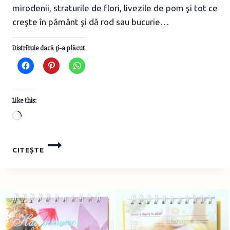
mirodenii, straturile de flori, livezile de pom şi tot ce
creşte în pământ şi dă rod sau bucurie…
Distribuie dacă ţi-a plăcut
Like this:
Loading…
SĂPTĂMÂNA
CITEȘTE
GRĂDINARILOR
1
–
COMPOSTUL
ÎN
GOSPODĂRIE