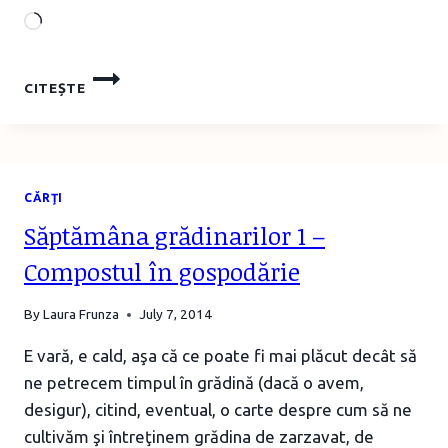
Loading…
BOOK
CITEȘTE
REVIEW
&
CLUB:
EPOCA
MEA
CĂRŢI
DE
AUR,
Săptămâna grădinarilor 1 –
DANIEL
HORIA
Compostul în gospodărie
By
Laura Frunza
July 7, 2014
E vară, e cald, aşa că ce poate fi mai plăcut decât să
ne petrecem timpul în grădină (dacă o avem,
desigur), citind, eventual, o carte despre cum să ne
cultivăm şi întreţinem grădina de zarzavat, de