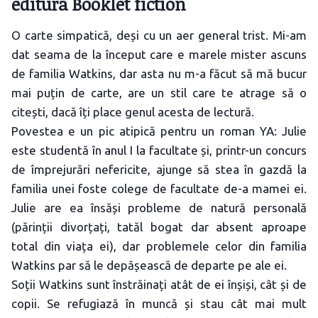
editura Booklet fiction
O carte simpatică, deși cu un aer general trist. Mi-am
dat seama de la început care e marele mister ascuns
de familia Watkins, dar asta nu m-a făcut să mă bucur
mai puțin de carte, are un stil care te atrage să o
citești, dacă îți place genul acesta de lectură.
Povestea e un pic atipică pentru un roman YA: Julie
este studentă în anul I la facultate și, printr-un concurs
de împrejurări nefericite, ajunge să stea în gazdă la
familia unei foste colege de facultate de-a mamei ei.
Julie are ea însăși probleme de natură personală
(părinții divorțați, tatăl bogat dar absent aproape
total din viața ei), dar problemele celor din familia
Watkins par să le depășească de departe pe ale ei.
Soții Watkins sunt înstrăinați atât de ei înșiși, cât și de
copii. Se refugiază în muncă și stau cât mai mult