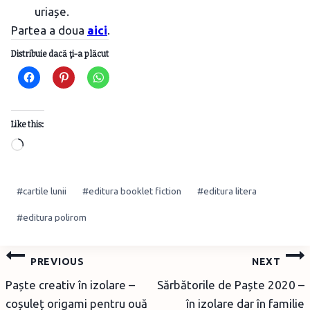
uriașe.
Partea a doua
aici
.
Distribuie dacă ţi-a plăcut
Like this:
Loading…
Post
#
cartile lunii
#
editura booklet fiction
#
editura litera
Tags:
#
editura polirom
Post
PREVIOUS
NEXT
navigation
Paște creativ în izolare –
Sărbătorile de Paște 2020 –
coșuleț origami pentru ouă
în izolare dar în familie