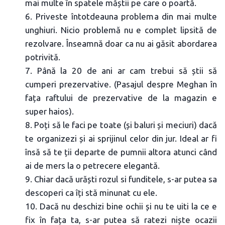
mai multe în spatele măștii pe care o poartă.
6. Priveste întotdeauna problema din mai multe
unghiuri. Nicio problemă nu e complet lipsită de
rezolvare. Înseamnă doar ca nu ai găsit abordarea
potrivită.
7. Până la 20 de ani ar cam trebui să știi să
cumperi prezervative. (Pasajul despre Meghan în
fața raftului de prezervative de la magazin e
super haios).
8. Poți să le faci pe toate (și baluri și meciuri) dacă
te organizezi și ai sprijinul celor din jur. Ideal ar fi
însă să te ții departe de pumnii altora atunci când
ai de mers la o petrecere elegantă.
9. Chiar dacă urăști rozul si funditele, s-ar putea sa
descoperi ca îți stă minunat cu ele.
10. Dacă nu deschizi bine ochii și nu te uiti la ce e
fix în fața ta, s-ar putea să ratezi niște ocazii