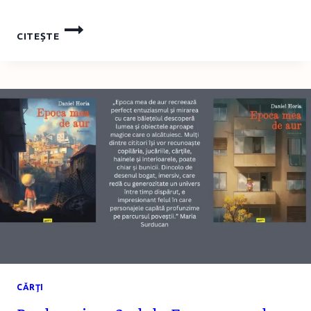
DESPRE
CITEȘTE
COPII,
CĂRȚI
ȘI
CITIT:
GÂNDURI
DE
PĂRINTE
CITITOR
CĂRŢI