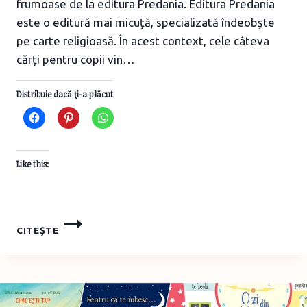
frumoase de la editura Predania. Editura Predania
este o editură mai micuță, specializată îndeobște
pe carte religioasă. În acest context, cele câteva
cărți pentru copii vin…
Distribuie dacă ţi-a plăcut
Like this:
CĂRȚI
CITEȘTE
DE
DAT
ÎN
DAR
DE