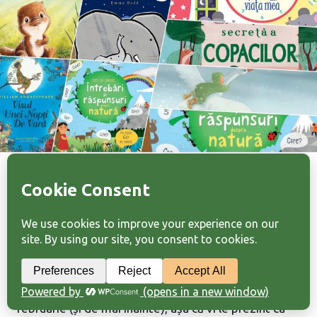
CRĂCIUN
DE
LA
EDITURA
PREDANIA
CĂRŢI
Noi apariții la editura Univers
Enciclopedic Junior – februarie 2021
By
Laura Frunză
March 7, 2021
Știu că suntem în martie, dar astea sunt apariții din
februarie (și de mai înainte), așa că vi le prezint ca