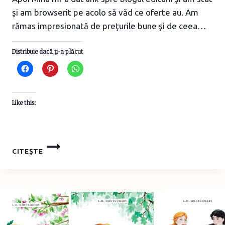
şi am browserit pe acolo să văd ce oferte au. Am
rămas impresionată de preţurile bune şi de ceea…
Distribuie dacă ţi-a plăcut
Like this:
CĂRŢI
CITEȘTE
PENTRU
COPII
DE
LA
EDITURA
ROOSSA