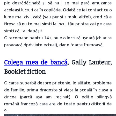
pic dezrădăcinată și să nu i se mai pară amuzante
aceleași lucruri ca în copilărie. Odată ce iei contact cu o
lume mai civilizată (sau pur și simplu altfel), cred că e
firesc să nu te mai simți la locul tău printre cei pe care
simți că i-ai depășit.
O recomand pentru 14+, nu e o lectură ușoară (chiar te
provoacă dpdv intelectual), dar e foarte frumoasă.
Colega mea de bancă
, Gally Lauteur,
Booklet fiction
O carte superbă despre prietenie, loialitate, probleme
de familie, prima dragoste și viața la școală în clasa a
cincea (parcă așa am reținut). O ediție bilingvă
română-franceză care are de toate pentru cititorii de
9+.