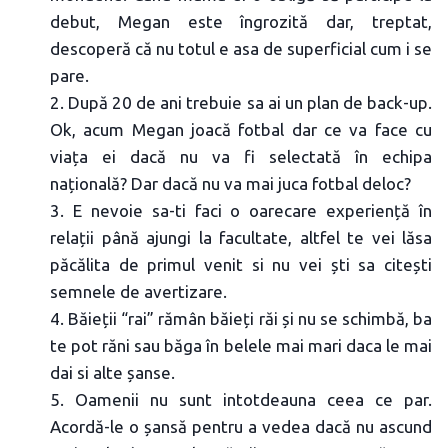
debut, Megan este îngrozită dar, treptat,
descoperă că nu totul e asa de superficial cum i se
pare.
2. După 20 de ani trebuie sa ai un plan de back-up.
Ok, acum Megan joacă fotbal dar ce va face cu
viața ei dacă nu va fi selectată în echipa
națională? Dar dacă nu va mai juca fotbal deloc?
3. E nevoie sa-ti faci o oarecare experiență în
relații până ajungi la facultate, altfel te vei lăsa
păcălita de primul venit si nu vei ști sa citești
semnele de avertizare.
4. Băieții “rai” rămân băieți răi și nu se schimbă, ba
te pot răni sau băga în belele mai mari daca le mai
dai si alte șanse.
5. Oamenii nu sunt intotdeauna ceea ce par.
Acordă-le o șansă pentru a vedea dacă nu ascund