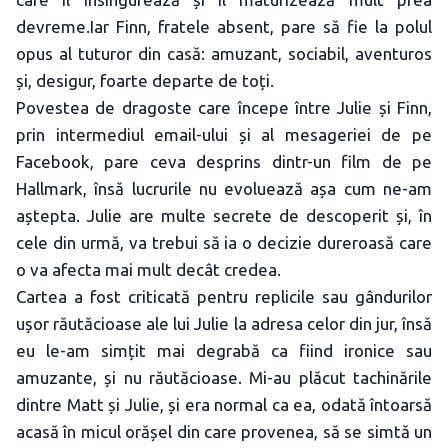
devreme.Iar Finn, fratele absent, pare să fie la polul
opus al tuturor din casă: amuzant, sociabil, aventuros
și, desigur, foarte departe de toți.
Povestea de dragoste care începe între Julie și Finn,
prin intermediul email-ului și al mesageriei de pe
Facebook, pare ceva desprins dintr-un film de pe
Hallmark, însă lucrurile nu evoluează așa cum ne-am
aștepta. Julie are multe secrete de descoperit și, în
cele din urmă, va trebui să ia o decizie dureroasă care
o va afecta mai mult decât credea.
Cartea a fost criticată pentru replicile sau gândurilor
ușor răutăcioase ale lui Julie la adresa celor din jur, însă
eu le-am simțit mai degrabă ca fiind ironice sau
amuzante, și nu răutăcioase. Mi-au plăcut tachinările
dintre Matt și Julie, și era normal ca ea, odată întoarsă
acasă în micul orășel din care provenea, să se simtă un