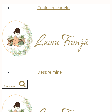
Skip
Traducerile mele
to
content
Despre mine
Căutare...