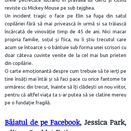
reviste cu Mickey Mouse pe sub tejghea.
Un incident tragic o face pe Elin sa fuga din satul
copilăriei fără să mai privească în urmă si sa trăiască
încărcată de vinovăție timp de 45 de ani. Nici macar
propria familie, soțul și fiica, nu îi știu trecutul care
acum se întoarce s-o bântuie sub forma unei scrisori cu
doar câteva cuvinte venite de la cel mai bun prieten
din copilărie.
O carte emoționantă despre cum trebuie să te ierți pe
tine însăți mai întâi și să faci pace cu orice fantome te
urmăresc din trecut, înainte să îți clădești un nou viitor,
pentru că altfel viața ta s-ar putea să se clatine mereu
pe o fundație fragilă.
Băiatul de pe Facebook
, Jessica Park,