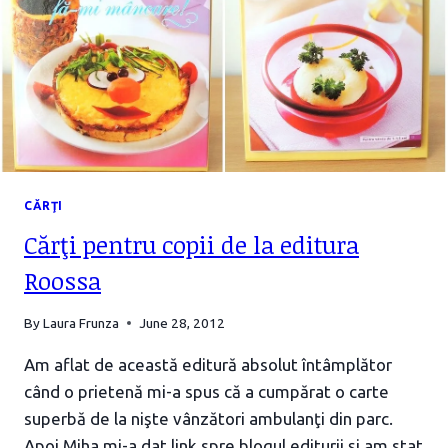
CĂRŢI
Cărţi pentru copii de la editura
Roossa
By
Laura Frunza
June 28, 2012
Am aflat de această editură absolut întâmplător
când o prietenă mi-a spus că a cumpărat o carte
superbă de la nişte vânzători ambulanţi din parc.
Apoi Miha mi-a dat link spre blogul editurii şi am stat