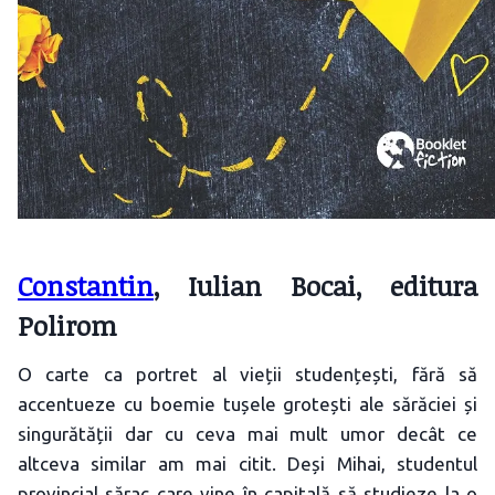
Constantin
, Iulian Bocai, editura
Polirom
O carte ca portret al vieții studențești, fără să
accentueze cu boemie tușele grotești ale sărăciei și
singurătății dar cu ceva mai mult umor decât ce
altceva similar am mai citit. Deși Mihai, studentul
provincial sărac care vine în capitală să studieze la o