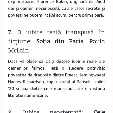
exploratoarea Florence Baker, originară din Aiud
dar și oameni necunoscuți, cu ale căror secrete și
povești ne putem întâlni acum, pentru prima oară.
7. O iubire reală transpusă în
ficțiune:
Soția din Paris
, Paula
McLain
Dacă vă place să citiți despre iubirile reale ale
oamenilor faimoși, iată o alegere potrivită:
povestea de dragoste dintre Ernest Hemingway și
Hadley Richardson, cuplu teribil al Parisului anilor
’20 și una dintre cele mai cunoscute din istoria
literaturii americane.
8. Iubire neașteptată:
Cele