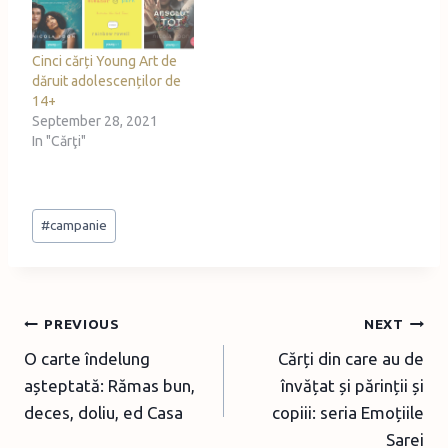
Cinci cărți Young Art de
dăruit adolescenților de
14+
September 28, 2021
In "Cărţi"
Post
#
campanie
Tags:
Post
PREVIOUS
NEXT
O carte îndelung
Cărți din care au de
navigation
așteptată: Rămas bun,
învățat și părinții și
deces, doliu, ed Casa
copiii: seria Emoțiile
Sarei