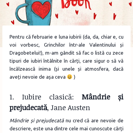
Pentru că februarie e luna iubirii (da, da, chiar e, cu
voi vorbesc, Grinchilor într-ale Valentinului și
Dragobetelui!), m-am gândit să fac o listă cu zece
tipuri de iubiri întâlnite în cărți, care sigur o să vă
încălzească inima (și unele și atmosfera, dacă
aveți nevoie de așa ceva
)
1. Iubire clasică:
Mândrie și
prejudecată
, Jane Austen
Mândrie și prejudecată
nu cred că are nevoie de
descriere, este una dintre cele mai cunoscute cărți