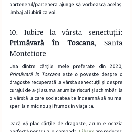
partenerul/partenera ajunge să vorbească același
limbaj al iubirii ca voi.
10. Iubire la vârsta senectuții:
Primăvară în Toscana
, Santa
Montefiore
Una dintre cărțile mele preferate din 2020,
Primăvară în Toscana
este o poveste despre o
dragoste recuperată la vârsta senectuții și despre
curajul de a-ți asuma anumite riscuri și schimbări la
o vârstă la care societatea te îndeamnă să nu mai
speri la nimic nou și frumos în viața ta.
Dacă vă plac cărțile de dragoste, acum e ocazia
perfectă pentru a le comanda.
Librex
are reduceri