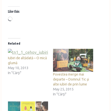
Like this:
L
o
a
d
Related
i
n
Iubiri de altădată – O mică
g
glumă
…
May 10, 2013
In "Cărţi"
Povestea merge mai
departe – Domnul Tic și
alte iubiri de prin lume
May 25, 2015
In "Cărţi"