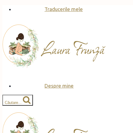
Skip
Traducerile mele
to
content
Despre mine
Căutare...