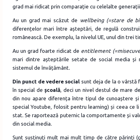
grad mai ridicat prin comparație cu celelalte generații 
Au un grad mai scăzut de
wellbeing (=stare de bi
diferențelor mari între așteptări, de regulă construi
românească. De exemplu, la nivelul UE, unul din trei 
Au un grad foarte ridicat de
entitlement (=misecuv
mari dintre așteptările setate de social media și re
sistemul de învățământ.
Din punct de vedere social
sunt deja de la o vârstă
în special de
școală
, deci un nivel destul de mare d
din nou apare diferența între tipul de cunoaștere și
special Youtube, folosit pentru learning) și ceea ce li
stat. Se raportează puternic la comportamente și valori
din social media.
Sunt susținuți mult mai mult timp de către părinți (g