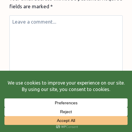
ÎNTR-
fields are marked
*
UN
NOU
GEN
LITERAR
ASIATIC
Comment
*
Name
*