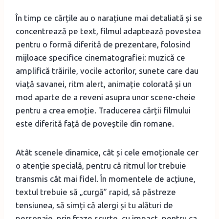
În timp ce cărțile au o narațiune mai detaliată și se
concentrează pe text, filmul adaptează povestea
pentru o formă diferită de prezentare, folosind
mijloace specifice cinematografiei: muzică ce
amplifică trăirile, vocile actorilor, sunete care dau
viață savanei, ritm alert, animație colorată și un
mod aparte de a reveni asupra unor scene-cheie
pentru a crea emoție. Traducerea cărții filmului
este diferită față de poveștile din romane.
Atât scenele dinamice, cât și cele emoționale cer
o atenție specială, pentru că ritmul lor trebuie
transmis cât mai fidel. În momentele de acțiune,
textul trebuie să „curgă” rapid, să păstreze
tensiunea, să simți că alergi și tu alături de
personaje, prin fraze scurte, cu impact, pentru ca