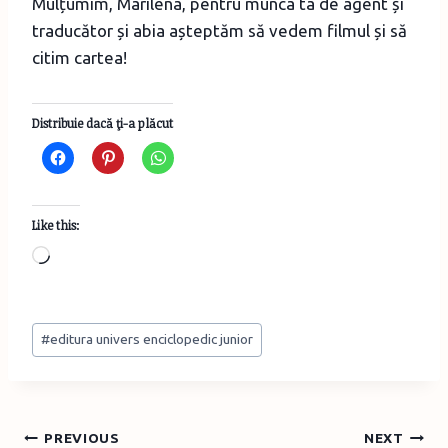
Mulțumim, Marilena, pentru munca ta de agent și
traducător și abia așteptăm să vedem filmul și să
citim cartea!
Distribuie dacă ţi-a plăcut
Like this:
L
o
a
Post
d
#
editura univers enciclopedic junior
Tags:
i
n
g
Post
PREVIOUS
NEXT
…