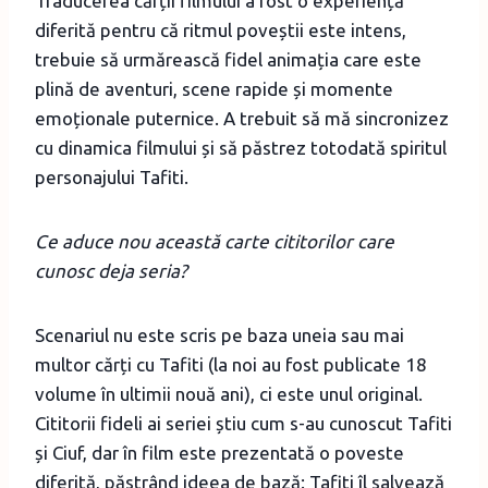
Traducerea cărții filmului a fost o experiență
diferită pentru că ritmul poveștii este intens,
trebuie să urmărească fidel animația care este
plină de aventuri, scene rapide și momente
emoționale puternice. A trebuit să mă sincronizez
cu dinamica filmului și să păstrez totodată spiritul
personajului Tafiti.
Ce aduce nou această carte cititorilor care
cunosc deja seria?
Scenariul nu este scris pe baza uneia sau mai
multor cărți cu Tafiti (la noi au fost publicate 18
volume în ultimii nouă ani), ci este unul original.
Cititorii fideli ai seriei știu cum s-au cunoscut Tafiti
și Ciuf, dar în film este prezentată o poveste
diferită, păstrând ideea de bază: Tafiti îl salvează