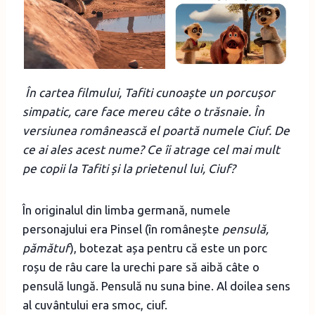
În cartea filmului, Tafiti cunoaște un porcușor
simpatic, care face mereu câte o trăsnaie. În
versiunea românească el poartă numele Ciuf. De
ce ai ales acest nume? Ce îi atrage cel mai mult
pe copii la Tafiti și la prietenul lui, Ciuf?
În originalul din limba germană, numele
personajului era Pinsel (în românește
pensulă,
pămătuf
), botezat așa pentru că este un porc
roșu de râu care la urechi pare să aibă câte o
pensulă lungă. Pensulă nu suna bine. Al doilea sens
al cuvântului era smoc, ciuf.