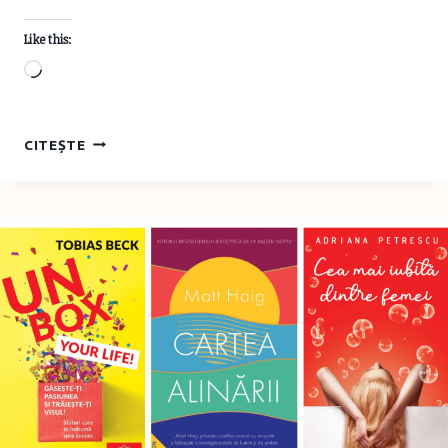
Like this:
Loading…
POZNA
CITEȘTE
LUI
JACKIE
–
EDITURA
CARTEA
COPIILOR