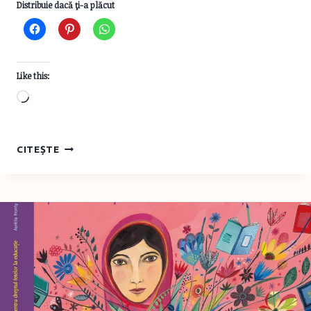
Distribuie dacă ţi-a plăcut
Like this:
Loading…
CELE
CITEȘTE
MAI
FRUMOASE
CĂRȚI
DE
IARNĂ
ȘI
CRĂCIUN
2023