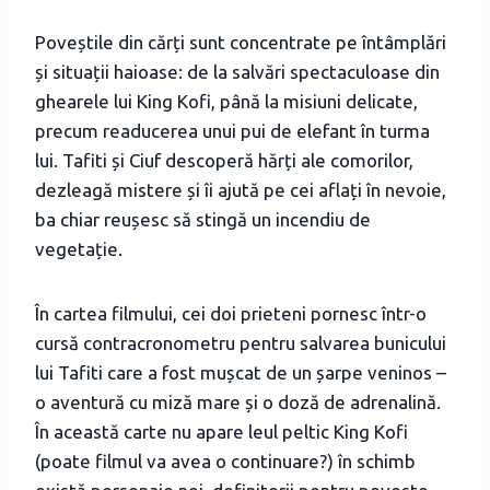
Poveștile din cărți sunt concentrate pe întâmplări
și situații haioase: de la salvări spectaculoase din
ghearele lui King Kofi, până la misiuni delicate,
precum readucerea unui pui de elefant în turma
lui. Tafiti și Ciuf descoperă hărți ale comorilor,
dezleagă mistere și îi ajută pe cei aflați în nevoie,
ba chiar reușesc să stingă un incendiu de
vegetație.
În cartea filmului, cei doi prieteni pornesc într-o
cursă contracronometru pentru salvarea bunicului
lui Tafiti care a fost mușcat de un șarpe veninos –
o aventură cu miză mare și o doză de adrenalină.
În această carte nu apare leul peltic King Kofi
(poate filmul va avea o continuare?) în schimb