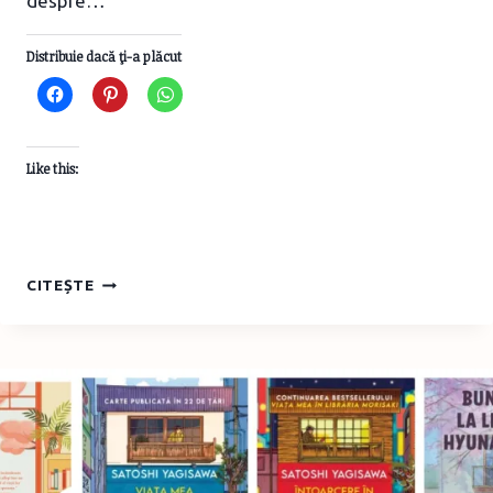
despre…
Distribuie dacă ţi-a plăcut
Like this:
MALALA
CITEȘTE
PENTRU
DREPTUL
FETELOR
LA
EDUCAŢIE
–
EDITURA
CARTEMMA