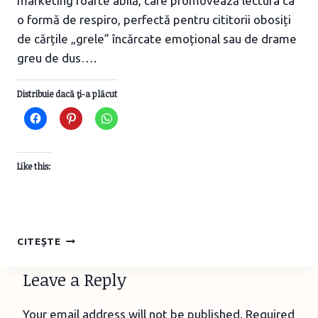
marketing foarte abilă, care promovează lectura ca
o formă de respiro, perfectă pentru cititorii obosiți
de cărțile „grele” încărcate emoțional sau de drame
greu de dus….
Distribuie dacă ţi-a plăcut
Like this:
COZY
CITEȘTE
LIBRARY
BOOKS:
Leave a Reply
LECTURA
CA
RESPIRO
Your email address will not be published.
Required