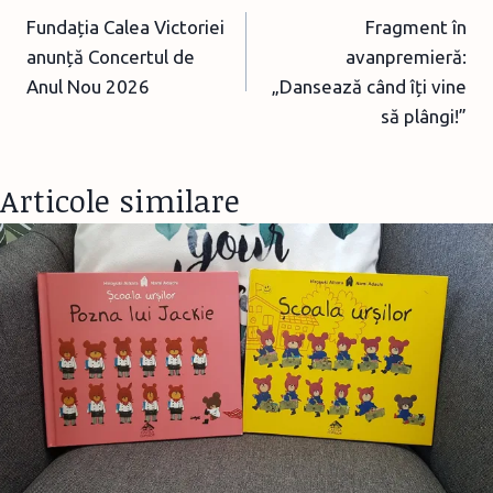
Fundația Calea Victoriei
Fragment în
navigation
anunță Concertul de
avanpremieră:
Anul Nou 2026
„Dansează când îți vine
să plângi!”
Articole similare