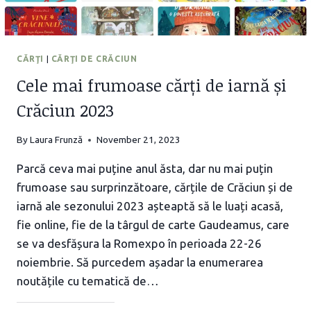
CĂRŢI
|
CĂRŢI DE CRĂCIUN
Cele mai frumoase cărți de iarnă și
Crăciun 2023
By
Laura Frunză
November 21, 2023
Parcă ceva mai puține anul ăsta, dar nu mai puțin
frumoase sau surprinzătoare, cărțile de Crăciun și de
iarnă ale sezonului 2023 așteaptă să le luați acasă,
fie online, fie de la târgul de carte Gaudeamus, care
se va desfășura la Romexpo în perioada 22-26
noiembrie. Să purcedem așadar la enumerarea
noutățile cu tematică de…