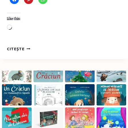
Like this:
Loading…
SERIA
CITEȘTE
CU
PANCINELLO
DE
MAX
LUCADO