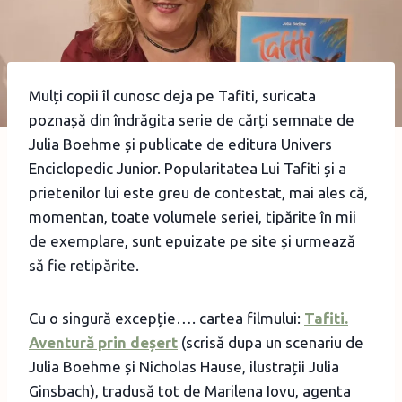
Mulți copii îl cunosc deja pe Tafiti, suricata
poznașă din îndrăgita serie de cărți semnate de
Julia Boehme și publicate de editura Univers
Enciclopedic Junior. Popularitatea Lui Tafiti și a
prietenilor lui este greu de contestat, mai ales că,
momentan, toate volumele seriei, tipărite în mii
de exemplare, sunt epuizate pe site și urmează
să fie retipărite.
Cu o singură excepție…. cartea filmului:
Tafiti.
Aventură prin deșert
(scrisă dupa un scenariu de
Julia Boehme și Nicholas Hause, ilustrații Julia
Ginsbach), tradusă tot de Marilena Iovu, agenta