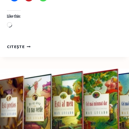
Like this:
Loading…
CĂRȚILE
CITEȘTE
(NETERMINATE)
ALE
LUNII
SEPTEMBRIE
2021