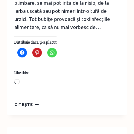
plimbare, se mai pot irita de la nisip, de la
iarba uscată sau pot nimeri într-o tufă de
urzici. Tot bubiţe provoacă şi toxiinfecţiile
alimentare, ca să nu mai vorbesc de…
Distribuie dacă ţi-a plăcut
Like this:
Loading…
IRITAŢIILE
CITEȘTE
PIELII
LA
COPII