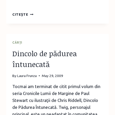
ASTĂZI
CITEȘTE
E
ZIUA
MEA,
ZI
FRUMOASĂ
CĂRŢI
CA
Dincolo de pădurea
MINE…
întunecată
By
Laura Frunza
May 29, 2009
Tocmai am terminat de citit primul volum din
seria Cronicile Lumii de Margine de Paul
Stewart cu ilustraţii de Chris Riddell, Dincolo
de Pădurea Întunecată. Twig, personajul
principal, este un neadaptat în comunitatea