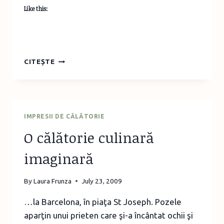
Like this:
SALATĂ
CITEȘTE
CALDĂ
DE
VARĂ
CU
PIERSICI
IMPRESII DE CĂLĂTORIE
ŞI
O călătorie culinară
PROSCIUTTO
imaginară
By
Laura Frunza
July 23, 2009
…la Barcelona, în piaţa St Joseph. Pozele
aparţin unui prieten care şi-a încântat ochii şi