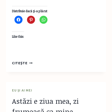
Distribuie dacă ţi-a plăcut
Like this:
CE
CITEȘTE
POT
FACE
DOUĂ
MÂINI
DIBACE
EU ȘI AI MEI
–
Astăzi e ziua mea, zi
RECONDIȚIONARE
DULAP
frumoasă ca mine…