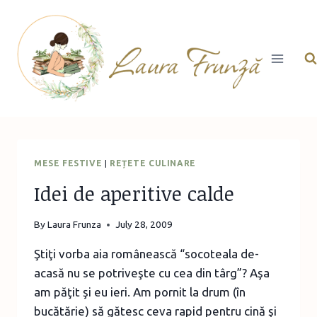
Skip
to
content
MESE FESTIVE
|
REȚETE CULINARE
Idei de aperitive calde
By
Laura Frunza
July 28, 2009
Ştiţi vorba aia românească “socoteala de-
acasă nu se potriveşte cu cea din târg”? Aşa
am păţit şi eu ieri. Am pornit la drum (în
bucătărie) să gătesc ceva rapid pentru cină şi