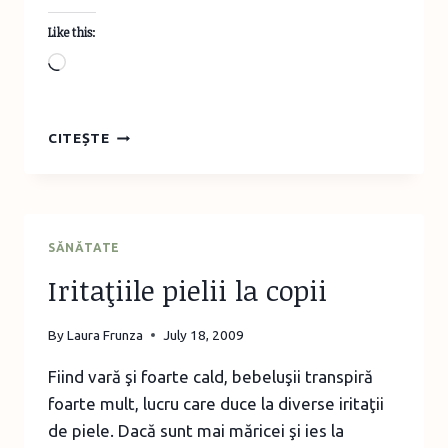
Like this:
Loading…
DIAREEA
CITEȘTE
LA
COPII
SĂNĂTATE
Iritaţiile pielii la copii
By
Laura Frunza
July 18, 2009
Fiind vară şi foarte cald, bebeluşii transpiră
foarte mult, lucru care duce la diverse iritaţii
de piele. Dacă sunt mai măricei şi ies la