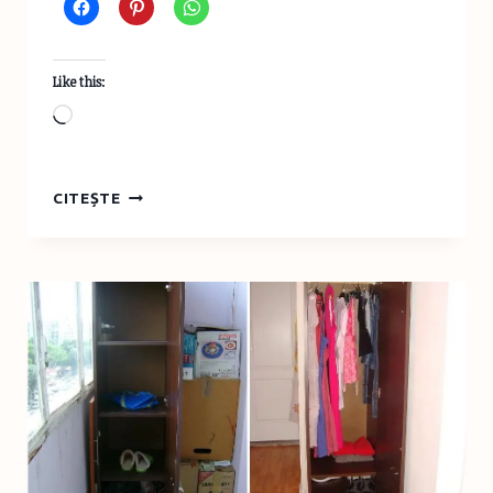
Like this:
Loading…
CARTOFI
CITEȘTE
USTUROIAŢI
LA
CUPTOR