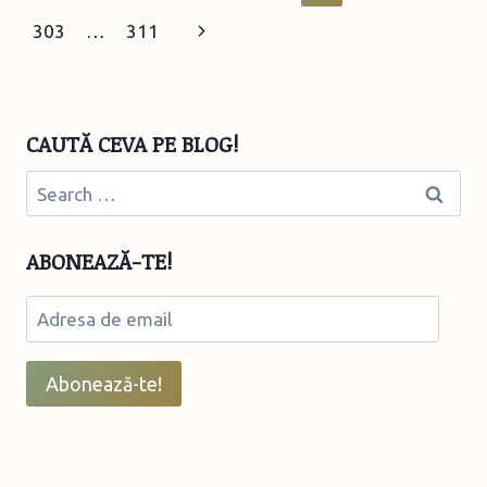
navigation
Page
Next
303
…
311
Page
CAUTĂ CEVA PE BLOG!
Search
for:
ABONEAZĂ-TE!
Adresa
de
email
Abonează-te!