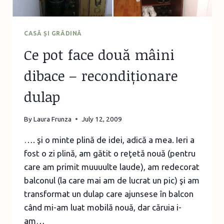
CASĂ ȘI GRĂDINĂ
Ce pot face două mâini
dibace – recondiționare
dulap
By
Laura Frunza
July 12, 2009
…. şi o minte plină de idei, adică a mea. Ieri a
fost o zi plină, am gătit o reţetă nouă (pentru
care am primit muuuulte laude), am redecorat
balconul (la care mai am de lucrat un pic) şi am
transformat un dulap care ajunsese în balcon
când mi-am luat mobilă nouă, dar căruia i-
am…