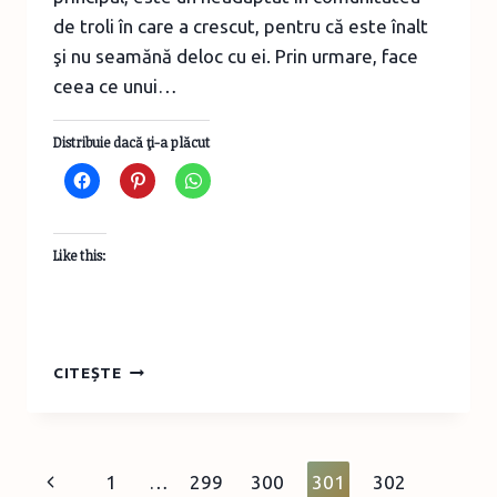
de troli în care a crescut, pentru că este înalt
şi nu seamănă deloc cu ei. Prin urmare, face
ceea ce unui…
Distribuie dacă ţi-a plăcut
Like this:
DINCOLO
CITEȘTE
DE
PĂDUREA
ÎNTUNECATĂ
Page
Previous
1
…
299
300
301
302