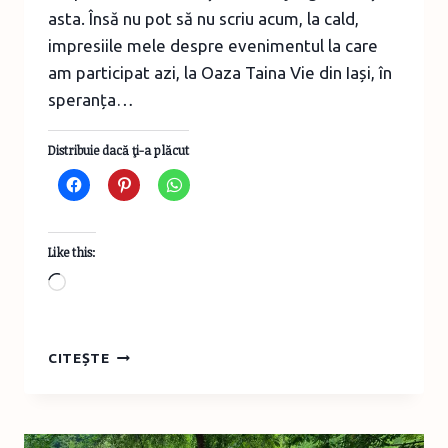
asta. Însă nu pot să nu scriu acum, la cald,
impresiile mele despre evenimentul la care
am participat azi, la Oaza Taina Vie din Iași, în
speranța…
Distribuie dacă ţi-a plăcut
Like this:
Loading…
TURIST
CITEȘTE
ÎN
ROMÂNIA
–
RELAXARE