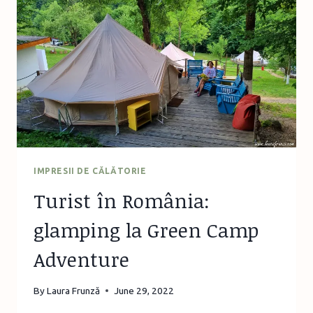
ȘI
MIȘCARE
LA
OAZA
TAINA
VIE,
IAȘI
IMPRESII DE CĂLĂTORIE
Turist în România:
glamping la Green Camp
Adventure
By
Laura Frunză
June 29, 2022