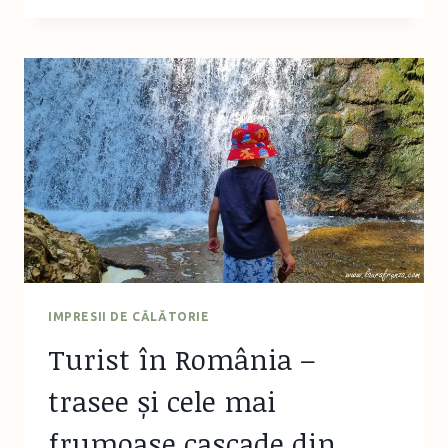
ROMÂNIA:
GLAMPING
LA
GREEN
CAMP
ADVENTURE
IMPRESII DE CĂLĂTORIE
Turist în România –
trasee și cele mai
frumoase cascade din