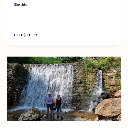
Like this:
TURIST
CITEȘTE
ÎN
ROMÂNIA
–
TRASEE
ȘI
CELE
MAI
FRUMOASE
CASCADE
DIN
PĂDUREA
CRAIULUI