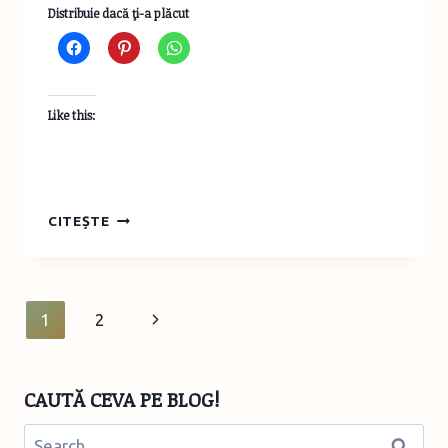
Distribuie dacă ţi-a plăcut
Like this:
TURIST
CITEȘTE
ÎN
ROMÂNIA:
ITINERARIU
DE
Page
Next
1
2
VACANȚĂ
ACTIVĂ
navigation
Page
ÎN
PĂDUREA
CAUTĂ CEVA PE BLOG!
CRAIULUI
Search