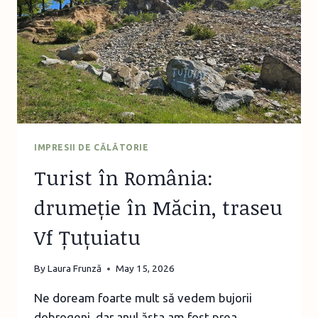
IMPRESII DE CĂLĂTORIE
Turist în România:
drumeție în Măcin, traseu
Vf Țuțuiatu
By
Laura Frunză
May 15, 2026
Ne doream foarte mult să vedem bujorii
dobrogeni, dar anul ăsta am fost prea