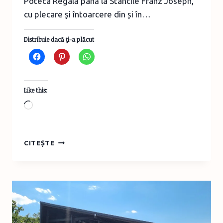
Poteca Regală până la Stâncile Franz Joseph,
cu plecare și întoarcere din și în…
Distribuie dacă ţi-a plăcut
Like this:
Loading…
TURIST
CITEȘTE
ÎN
ROMÂNIA:
PLIMBARE
DE
NOIEMBRIE
PE
POTECA