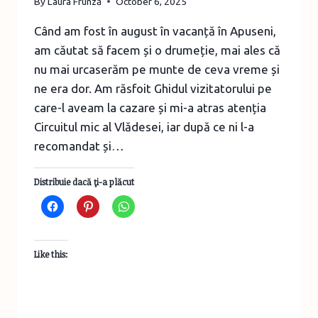
By
Laura Frunză
October 6, 2025
Când am fost în august în vacanță în Apuseni,
am căutat să facem și o drumeție, mai ales că
nu mai urcaserăm pe munte de ceva vreme și
ne era dor. Am răsfoit Ghidul vizitatorului pe
care-l aveam la cazare și mi-a atras atenția
Circuitul mic al Vlădesei, iar după ce ni l-a
recomandat și…
Distribuie dacă ţi-a plăcut
Like this: