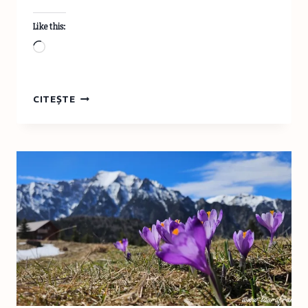
Like this:
Loading…
TURIST
CITEȘTE
ÎN
ROMÂNIA:
CONCERT
DE
VIOARĂ
LA
CABANA
CARAIMAN