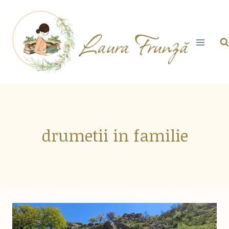
Skip
to
content
drumetii in familie