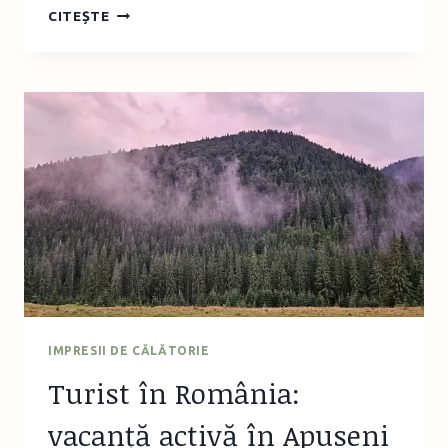
TURIST
CITEȘTE
ÎN
ROMÂNIA:
DRUMEȚIE
CIRCUITUL
MIC
AL
VLĂDESEI
(APUSENI)
IMPRESII DE CĂLĂTORIE
Turist în România:
vacanță activă în Apuseni