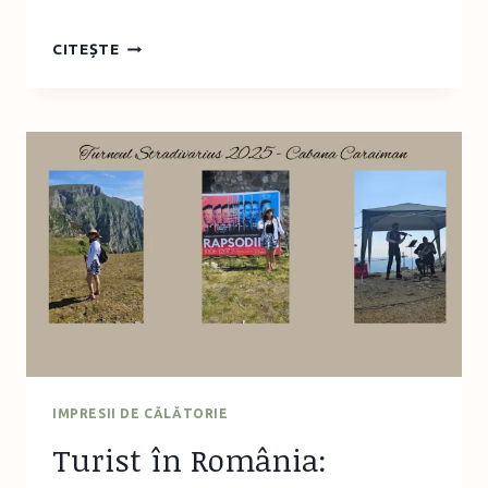
TURIST
CITEȘTE
ÎN
ROMÂNIA:
VACANȚĂ
ACTIVĂ
ÎN
APUSENI
IMPRESII DE CĂLĂTORIE
Turist în România: