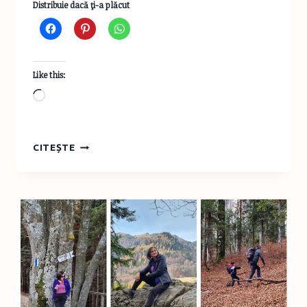
Distribuie dacă ţi-a plăcut
Like this:
Loading…
TURIST
CITEȘTE
ÎN
ROMÂNIA:
DRUMEȚIE
GURA
DIHAM
–
CABANA
DIHAM