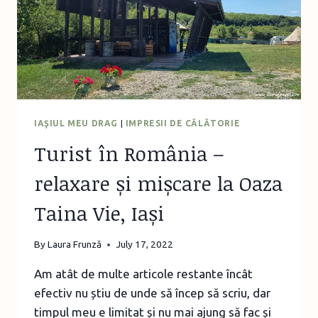
REGALĂ,
SINAIA
IAŞIUL MEU DRAG
|
IMPRESII DE CĂLĂTORIE
Turist în România –
relaxare și mișcare la Oaza
Taina Vie, Iași
By
Laura Frunză
July 17, 2022
Am atât de multe articole restante încât
efectiv nu știu de unde să încep să scriu, dar
timpul meu e limitat și nu mai ajung să fac și