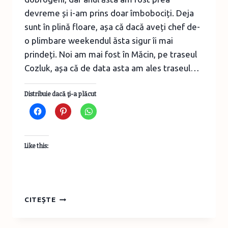
devreme și i-am prins doar îmbobociți. Deja
sunt în plină floare, așa că dacă aveți chef de-
o plimbare weekendul ăsta sigur îi mai
prindeți. Noi am mai fost în Măcin, pe traseul
Cozluk, așa că de data asta am ales traseul…
Distribuie dacă ţi-a plăcut
Like this:
TURIST
CITEȘTE
ÎN
ROMÂNIA: