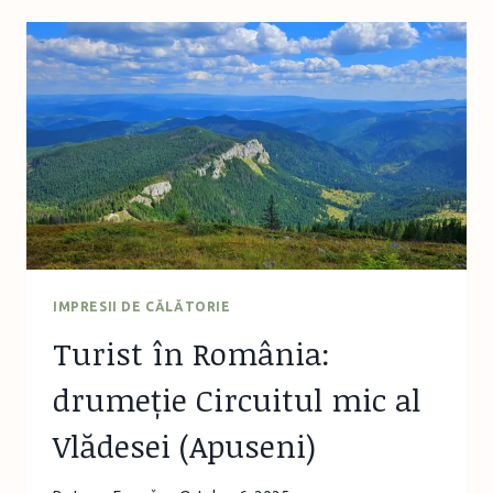
DRUMEȚIE
ÎN
MĂCIN,
TRASEU
VF
ȚUȚUIATU
IMPRESII DE CĂLĂTORIE
Turist în România:
drumeție Circuitul mic al
Vlădesei (Apuseni)