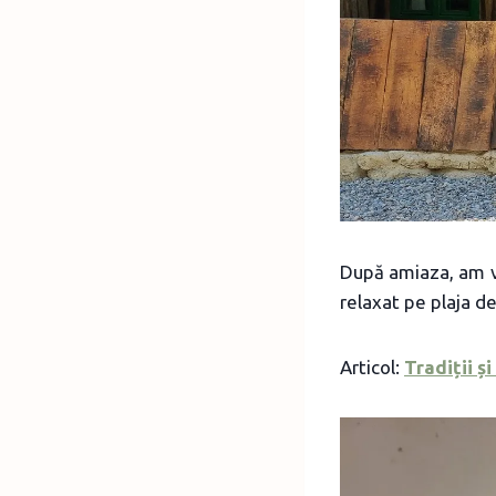
După amiaza, am viz
relaxat pe plaja de
Articol:
Tradiții ș