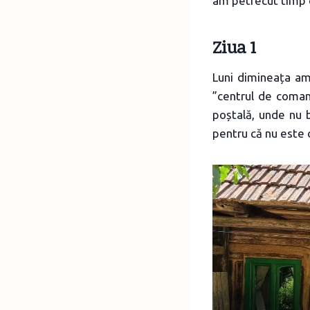
am petrecut timp c
Ziua 1
Luni dimineața am
”centrul de coma
poștală, unde nu 
pentru că nu este d