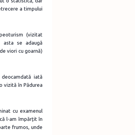
t o statistică, dar
trecere a timpului
peoturism (vizitat
La asta se adaugă
 de viori cu goarnă)
r deocamdată iată
o vizită în Pădurea
minat cu examenul
că l-am împărțit în
foarte frumos, unde