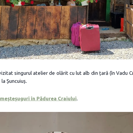
itat singurul atelier de olărit cu lut alb din țară (în Vadu C
 la Șuncuiuș.
i meșteșuguri în Pădurea Craiului
.