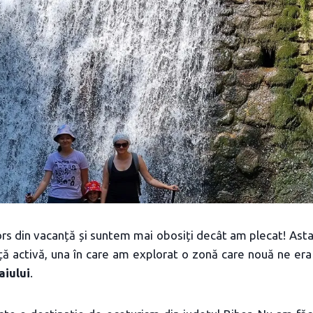
s din vacanță și suntem mai obosiți decât am plecat! Asta
nță activă, una în care am explorat o zonă care nouă ne er
aiului
.