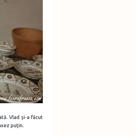
ată. Vlad și-a făcut
axez puțin.