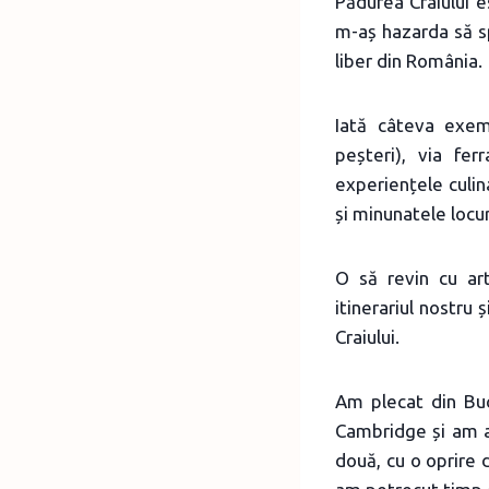
Pădurea Craiului e
m-aș hazarda să s
liber din România.
Iată câteva exemp
peșteri), via fe
experiențele culina
și minunatele locur
O să revin cu ar
itinerariul nostru
Craiului.
Am plecat din Bu
Cambridge și am aj
două, cu o oprire 