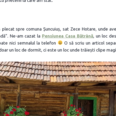
u prietenii la care am stat.
 plecat spre comuna Șuncuiuș, sat Zece Hotare, unde av
ndă”. Ne-am cazat la
Pensiunea Casa Bătrână
, un loc de
bate nici semnalul la telefon
O să scriu un articol sepa
oar un loc de dormit, ci este un loc unde trăiești clipe magi