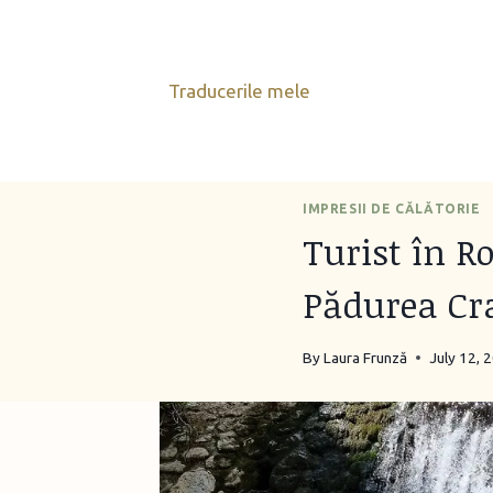
Skip
to
content
Traducerile mele
IMPRESII DE CĂLĂTORIE
Turist în R
Pădurea Cr
By
Laura Frunză
July 12, 