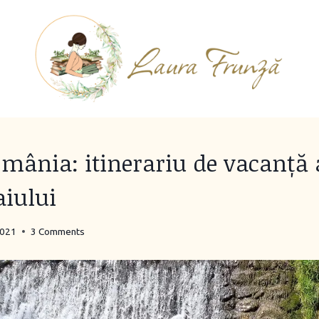
omânia: itinerariu de vacanță 
aiului
2021
3 Comments