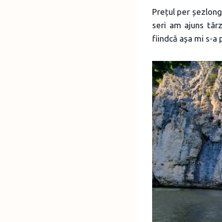
Prețul per șezlong 
seri am ajuns târ
fiindcă așa mi s-a p