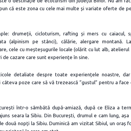
ste o destinație de ecoturism din județul Bihor. Nu am făcu
pun că este zona cu cele mai multe și variate oferte de pe
le: drumeții, cicloturism, rafting și mers cu caiacul, s
rrata (alpinism pe stânci), călărie, alergare montană. 
re, cele cu meșteșugurile locale (olărit cu lut alb, atelierul
i de cazare care sunt experiențe în sine.
ticole detaliate despre toate experiențele noastre, da
 și câteva poze care să vă trezească ”gustul” pentru a face 
curești într-o sâmbătă după-amiază, după ce Eliza a ter
uns seara la Sibiu. Din București, drumul e cam lung, așa 
de două nopți la Sibiu. Duminică am vizitat Sibiul, un oraș 