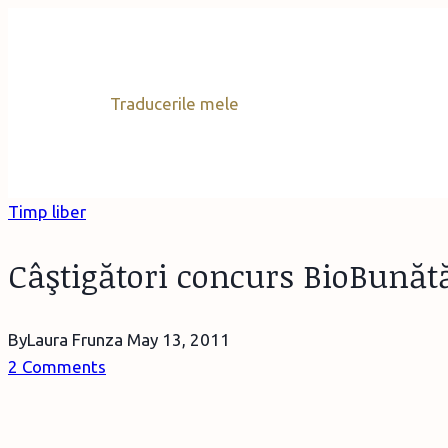
Skip
to
content
Traducerile mele
Timp liber
Câştigători concurs BioBunătă
By
Laura Frunza
May 13, 2011
2 Comments