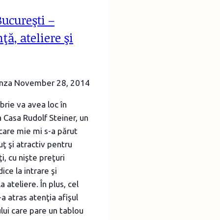
ucureşti –
ţă, ateliere şi
unza
November 28, 2014
rie va avea loc în
a Casa Rudolf Steiner, un
are mie mi s-a părut
ţ şi atractiv pentru
ţi, cu nişte preţuri
ce la intrare şi
a ateliere. În plus, cel
a atras atenţia afişul
ui care pare un tablou