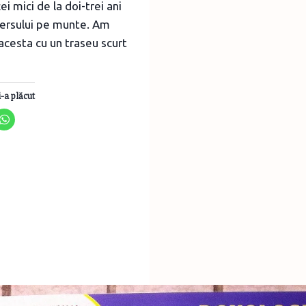
ei mici de la doi-trei ani
mersului pe munte. Am
acesta cu un traseu scurt
i-a plăcut
ipament
te
ru