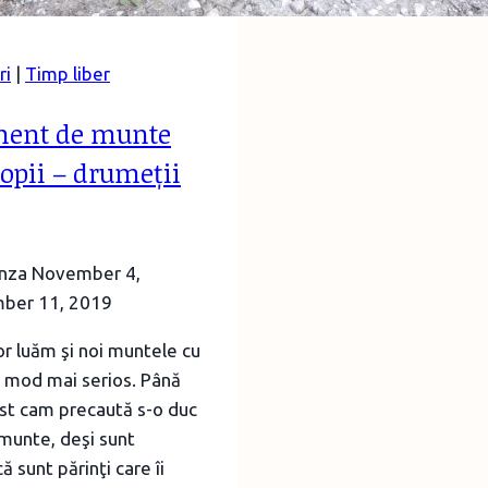
ri
|
Timp liber
ment de munte
opii – drumeții
unza
November 4,
ber 11, 2019
or luăm şi noi muntele cu
un mod mai serios. Până
st cam precaută s-o duc
 munte, deşi sunt
ă sunt părinţi care îi