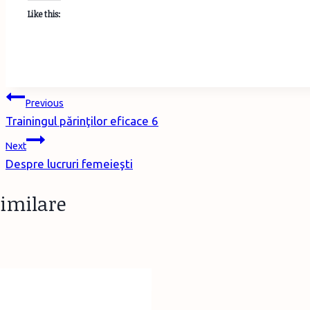
Like this:
Post
Previous
Trainingul părinţilor eficace 6
navigation
Next
Despre lucruri femeieşti
similare