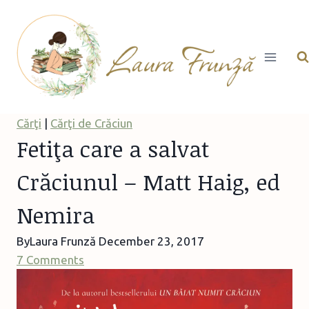
Skip
to
content
Cărţi
|
Cărţi de Crăciun
Fetiţa care a salvat
Crăciunul – Matt Haig, ed
Nemira
By
Laura Frunză
December 23, 2017
7 Comments