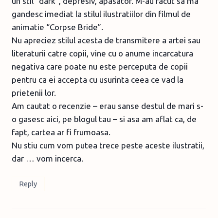
un stil “dark”, depresiv, apasator. M-au facut sa ma
gandesc imediat la stilul ilustratiilor din filmul de
animatie “Corpse Bride”.
Nu apreciez stilul acesta de transmitere a artei sau
literaturii catre copii, vine cu o anume incarcatura
negativa care poate nu este perceputa de copii
pentru ca ei accepta cu usurinta ceea ce vad la
prietenii lor.
Am cautat o recenzie – erau sanse destul de mari s-
o gasesc aici, pe blogul tau – si asa am aflat ca, de
fapt, cartea ar fi frumoasa.
Nu stiu cum vom putea trece peste aceste ilustratii,
dar … vom incerca.
Reply