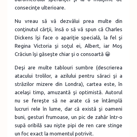
consecinţe ulterioare.
Nu vreau să vă dezvălui prea multe din
conţinutul cărţii, însă o să vă spun că Charles
Dickens îşi face o apariţie specială, la fel şi
Regina Victoria şi soţul ei, Albert, iar Moş
Crăciun îşi găseşte chiar şi o consoartă 😀
Deşi are multe tablouri sumbre (descrierea
atacului trolilor, a azilului pentru săraci şi a
străzilor mizere din Londra), cartea este, în
acelaşi timp, amuzantă şi optimistă. Autorul
nu se fereşte să ne arate că se întâmplă
lucruri rele în lume, dar că există şi oameni
buni, gesturi frumoase, un pic de zahăr într-o
supă oribilă sau nişte pipi de ren care stinge
un foc exact la momentul potrivit.