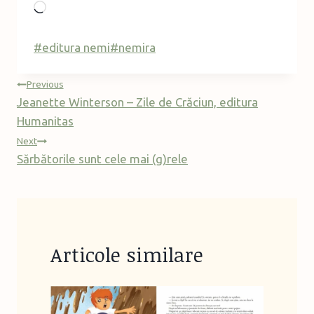
L
o
a
Post
#
editura nemi
#
nemira
d
Tags:
Post
i
Previous
Jeanette Winterson – Zile de Crăciun, editura
n
navigation
Humanitas
g
…
Next
Sărbătorile sunt cele mai (g)rele
Articole similare