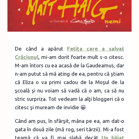
De când a apărut
Fetiţa care a salvat
Crăciunul
, mi-am dorit foarte mult s-o citesc.
M-am întors cu ea acasă de la Gaudeamus, dar
n-am putut să mă ating de ea, pentru că ştiam
că Eliza o va primi cadou de la Moşul de la
şcoală şi nu voiam să vadă că o am, ca să nu
stric surpriza. Tot vedeam la alţi bloggeri că o
citesc şi muream de invidie 😀
Când am pus, în sfârşit, mâna pe ea, am dat-o
gata în două zile (mă rog, seri târzii). Mi-a fost
teamă că va fi mai slabă decât
Un băiat