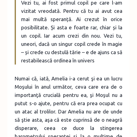
Vezi tu, ai fost primul copil pe care l-am
vizitat vreodată. Pentru că tu ai avut cea
mai multă speranță. Ai crezut în orice
posibilitate. Și asta e foarte rar, chiar și la
un copil. Iar acum crezi din nou. Vezi tu,
uneori, dacă un singur copil crede în magie
– și crede cu destulă tărie – e de ajuns ca să
restabilească ordinea în univers
Numai că, iată, Amelia i-a cerut şi ea un lucru
Moşului în anul următor, ceva care era de o
importanţă crucială pentru ea, şi Moşul nu a
putut s-o ajute, pentru că era prea ocupat cu
un atac al trolilor. Dar Amelia nu are de unde
să ştie asta, aşa că este cuprinsă de o neagră
disperare, ceea ce duce la stingerea
barometrului speranţei şi la o mulţime de