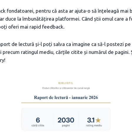
ack fondatoarei, pentru că asta ar ajuta-o să înțeleagă mai 
e ar duce la îmbunătățirea platformei. Când știi omul care a 
poți oferi mai rapid feedback.
port de lectură și-l poți salva ca imagine ca să-l postezi pe
 precum ratingul mediu, cărțile citite și numărul de pagini. 
ry!