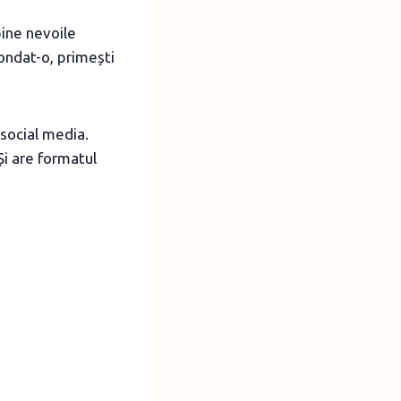
bine nevoile
fondat-o, primești
 social media.
Și are formatul