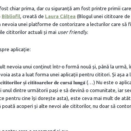
ost chiar prima, dar cu siguranță am fost printre primii care
b
Bibliofil
, creată de
Laura Câlțea
(Blogul unei cititoare de
nevoia unei platforme de contorizare a lecturilor care să f
e cititorilor actuali și mai
user friendly
.
pre aplicație:
t nevoia unui conținut într-o formă nouă și, până la urmă, î
voia asta a luat forma unei aplicații pentru cititori. Și așa a
𝐮𝐥 𝐜𝐢𝐭𝐢𝐭𝐨𝐫𝐢𝐥𝐨𝐫 𝐬̦𝐢 𝐜𝐢𝐭𝐢𝐭𝐨𝐚𝐫𝐞𝐥𝐨𝐫 𝐝𝐞 𝐜𝐮𝐫𝐬𝐚̆ 𝐥𝐮𝐧𝐠𝐚̆ (…) Nu este o
unul dintre următorii pași e să devină o comunitate, iar sec
ice pentru cine își dorește asta), este ceva mai mult de atâ
ă poată acoperi și alte nevoi ale cititorilor, nu doar să conto