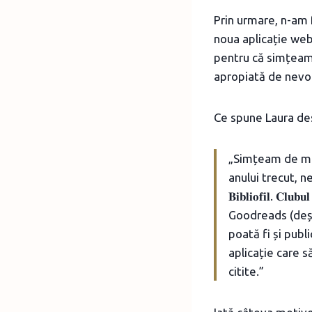
Prin urmare, n-am f
noua aplicație we
pentru că simțeam 
apropiată de nevoil
Ce spune Laura des
„Simțeam de mul
anului trecut, ne
𝐁𝐢𝐛𝐥𝐢𝐨𝐟𝐢𝐥. 𝐂𝐥𝐮
Goodreads (deși 
poată fi și publ
aplicație care s
citite.”