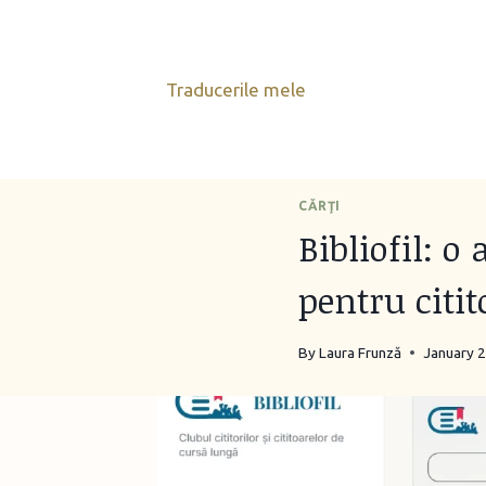
Skip
to
content
Traducerile mele
CĂRŢI
Bibliofil: 
pentru citit
By
Laura Frunză
January 