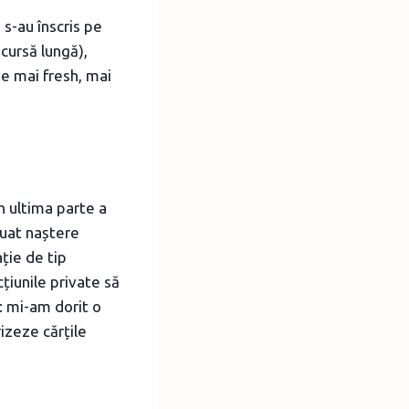
 s-au înscris pe
 cursă lungă),
ie mai fresh, mai
n ultima parte a
 luat naștere
 aplicație de tip
țiunile private să
t: mi-am dorit o
rizeze cărțile