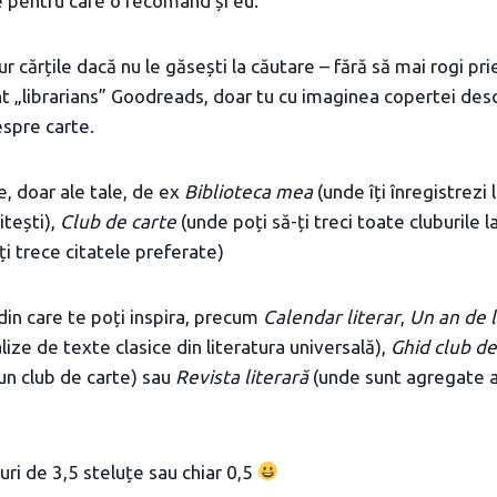
 pentru care o recomand și eu:
r cărțile dacă nu le găsești la căutare – fără să mai rogi pri
nt „librarians” Goodreads, doar tu cu imaginea copertei des
espre carte.
te, doar ale tale, de ex
Biblioteca mea
(unde îți înregistrezi 
itești),
Club de carte
(unde poți să-ți treci toate cluburile la
ți trece citatele preferate)
i din care te poți inspira, precum
Calendar literar
,
Un an de l
ize de texte clasice din literatura universală),
Ghid club de
un club de carte) sau
Revista literară
(unde sunt agregate a
guri de 3,5 steluțe sau chiar 0,5