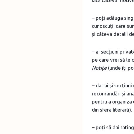
Iată câteva motive
– poți adăuga singu
cunoscuții care su
și câteva detalii d
– ai secțiuni priva
pe care vrei să le c
Notițe
(unde îți po
– dar ai și secțiun
recomandări și anal
pentru a organiza 
din sfera literară).
– poți să dai ratin