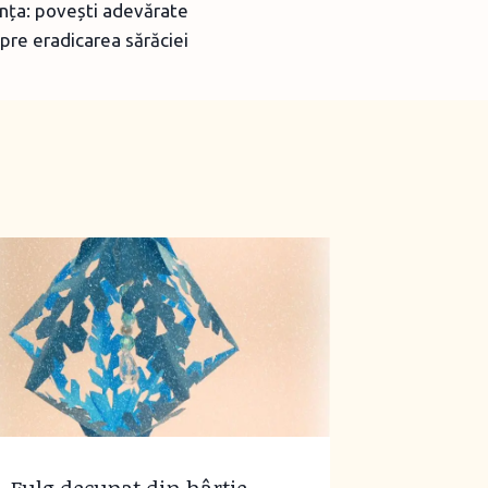
nța: povești adevărate
pre eradicarea sărăciei
Fulg decupat din hârtie