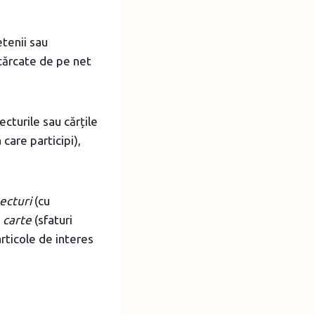
etenii sau
cărcate de pe net
lecturile sau cărțile
 care participi),
ecturi
(cu
 carte
(sfaturi
rticole de interes