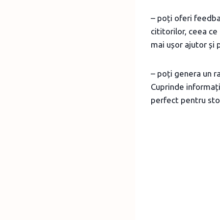
– poți oferi feedb
cititorilor, ceea c
mai ușor ajutor și 
– poți genera un ra
Cuprinde informații
perfect pentru sto