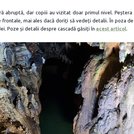
ă abruptă, dar copiii au vizitat doar primul nivel. Peștera
e frontale, mai ales dacă doriți să vedeți detalii. În poza d
ei. Poze și detalii despre cascadă găsiți în
acest articol
.