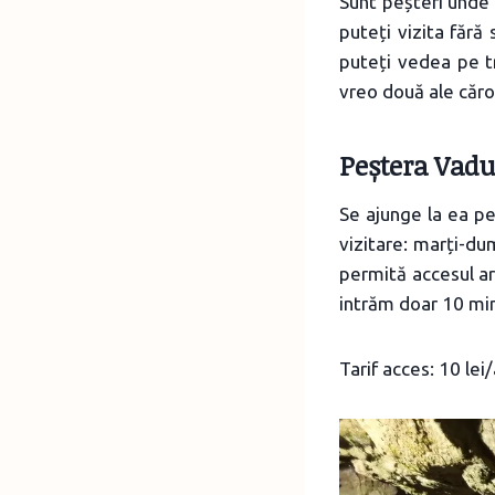
Sunt peșteri unde i
puteți vizita fără
puteți vedea pe t
vreo două ale căro
Peștera Vadu
Se ajunge la ea pe
vizitare: marți-du
permită accesul ar 
intrăm doar 10 minu
Tarif acces: 10 lei/