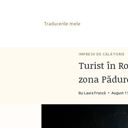
Skip
to
content
Traducerile mele
IMPRESII DE CĂLĂTORIE
Turist în R
zona Pădur
By
Laura Frunză
August 1