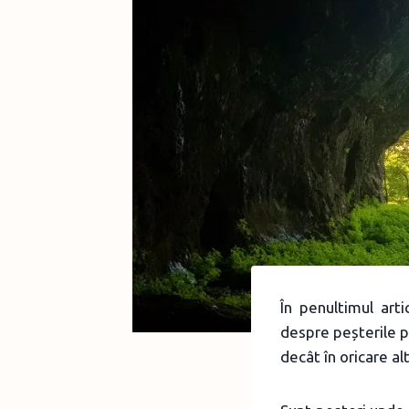
În penultimul art
despre peșterile p
decât în oricare a