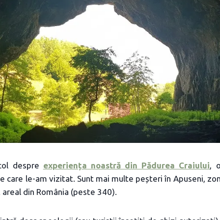
icol despre
experiența noastră din Pădurea Craiului
, 
e care le-am vizitat. Sunt mai multe peșteri în Apuseni, zon
lt areal din România (peste 340).