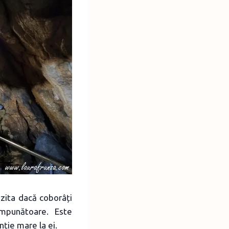
izita dacă coborâți
impunătoare. Este
nție mare la ei.