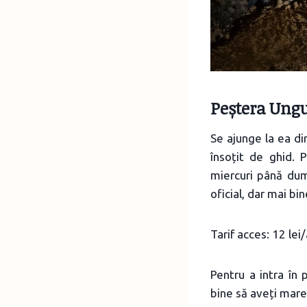
Peștera Ung
Se ajunge la ea di
însoțit de ghid. 
miercuri până dum
oficial, dar mai bi
Tarif acces: 12 lei/
Pentru a intra în
bine să aveți mare 