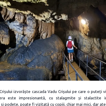
rișului izvorăște cascada Vadu Crișului pe care o puteți v
ra este impresionantă, cu stalagmite și stalactite 
și podețe, poate fi vizitată cu copiii, chiar mai mici, dar ate