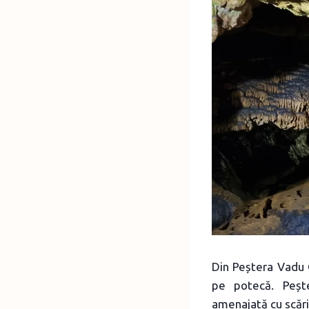
Din Peștera Vadu C
pe potecă. Pește
amenajată cu scări 