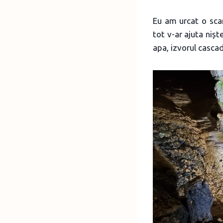
Eu am urcat o scar
tot v-ar ajuta nișt
apa, izvorul cascad