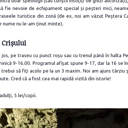
ntră doar speologii (sau turiștii însoțiți de ghizi autorizați)
 să fie nevoie de echipament special și peșteri mici, neam
raseele turistice din zonă (de ex, noi am văzut Peștera Ca
r nume nu le-am ținut minte).
 Crișului
 jos, pe traseu cu punct roșu sau cu trenul până în halta 
minică 9-16.00. Programul afișat spune 9-17, dar la 16 se înc
trebui să fiți acolo pe la un 3 maxim. Noi am ajuns târziu ș
te. Cred că a fost cea mai rapidă vizită din istorie!
adulți, 5 lei/copii.