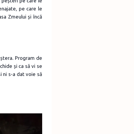
, peșteri pe care le
enajate, pe care le
sa Zmeului și încă
Peștera. Program de
hide și ca să vi se
i ni s-a dat voie să