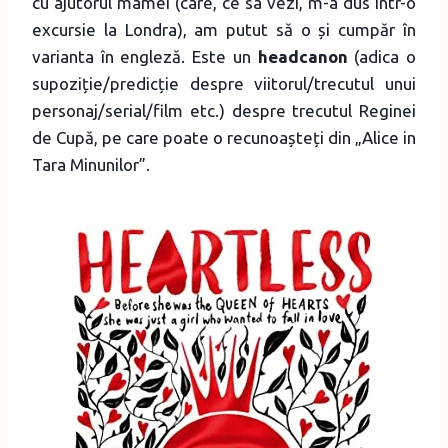
cu ajutorul mamei (care, ce sa vezi, m-a dus într-o
excursie la Londra), am putut să o și cumpăr în
varianta în engleză. Este un
headcanon
(adica o
supoziție/predicție despre viitorul/trecutul unui
personaj/serial/film etc.) despre trecutul Reginei
de Cupă, pe care poate o recunoașteți din „Alice in
Tara Minunilor”.