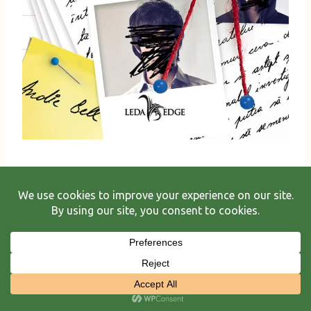
A fost o crimă foarte bine descrisă și
documentată, am aflat multe informații despre
cum se gestionează și se rezolvă un astfel de caz,
iar uneori chiar și eu mai trăgeam câte o concluzie
pe care mi-o notam și după aceea o comparam cu
argumentul protagonistei. Acum puțin despre
acțiune: Andie Bell este o fată foarte frumoasă și
populară printre colegii de la liceu care este ucisă