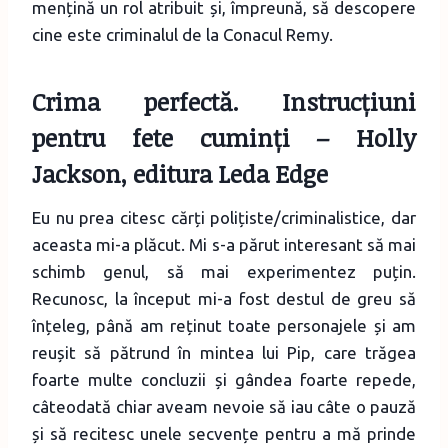
mențină un rol atribuit și, împreună, să descopere
cine este criminalul de la Conacul Remy.
Crima perfectă. Instrucțiuni
pentru fete cuminți
– Holly
Jackson, editura Leda Edge
Eu nu prea citesc cărți polițiste/criminalistice, dar
aceasta mi-a plăcut. Mi s-a părut interesant să mai
schimb genul, să mai experimentez puțin.
Recunosc, la început mi-a fost destul de greu să
înțeleg, până am reținut toate personajele și am
reușit să pătrund în mintea lui Pip, care trăgea
foarte multe concluzii și gândea foarte repede,
câteodată chiar aveam nevoie să iau câte o pauză
și să recitesc unele secvențe pentru a mă prinde