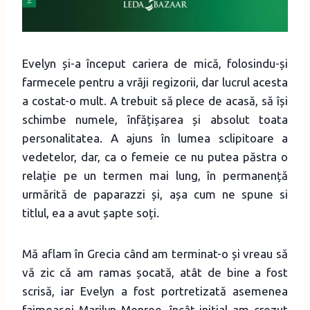
Evelyn și-a început cariera de mică, folosindu-și
farmecele pentru a vrăji regizorii, dar lucrul acesta
a costat-o mult. A trebuit să plece de acasă, să își
schimbe numele, înfățișarea și absolut toata
personalitatea. A ajuns în lumea sclipitoare a
vedetelor, dar, ca o femeie ce nu putea păstra o
relație pe un termen mai lung, în permanență
urmărită de paparazzi și, așa cum ne spune si
titlul, ea a avut șapte soți.
Mă aflam în Grecia când am terminat-o și vreau să
vă zic că am ramas șocată, atât de bine a fost
scrisă, iar Evelyn a fost portretizată asemenea
faimoasei Marilyn Monroe, încât inițial am crezut