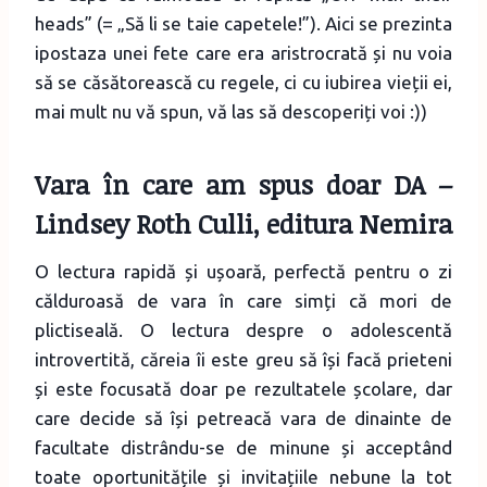
heads” (= „Să li se taie capetele!”). Aici se prezinta
ipostaza unei fete care era aristrocrată și nu voia
să se căsătorească cu regele, ci cu iubirea vieții ei,
mai mult nu vă spun, vă las să descoperiți voi :))
Vara în care am spus doar DA
–
Lindsey Roth Culli, editura Nemira
O lectura rapidă și ușoară, perfectă pentru o zi
călduroasă de vara în care simți că mori de
plictiseală. O lectura despre o adolescentă
introvertită, căreia îi este greu să își facă prieteni
și este focusată doar pe rezultatele școlare, dar
care decide să își petreacă vara de dinainte de
facultate distrându-se de minune și acceptând
toate oportunitățile și invitațiile nebune la tot