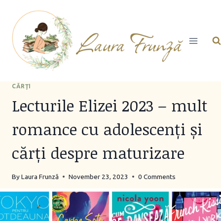
Skip
to
content
CĂRŢI
Lecturile Elizei 2023 – mult
romance cu adolescenți și
cărți despre maturizare
By
Laura Frunză
November 23, 2023
0 Comments