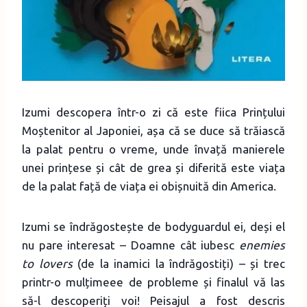
Izumi descopera într-o zi că este fiica Prințului
Moștenitor al Japoniei, așa că se duce să trăiască
la palat pentru o vreme, unde învață manierele
unei prințese și cât de grea și diferită este viața
de la palat față de viața ei obișnuită din America.
Izumi se îndrăgostește de bodyguardul ei, deși el
nu pare interesat – Doamne cât iubesc
enemies
to lovers
(de la inamici la îndrăgostiți) – și trec
printr-o mulțimeee de probleme și finalul vă las
să-l descoperiți voi! Peisajul a fost descris