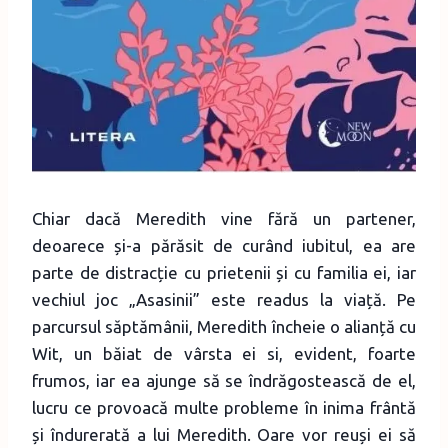
Chiar dacă Meredith vine fără un partener,
deoarece și-a părăsit de curând iubitul, ea are
parte de distracție cu prietenii și cu familia ei, iar
vechiul joc „Asasinii” este readus la viață. Pe
parcursul săptămânii, Meredith încheie o alianță cu
Wit, un băiat de vârsta ei si, evident, foarte
frumos, iar ea ajunge să se îndrăgostească de el,
lucru ce provoacă multe probleme în inima frântă
și îndurerată a lui Meredith. Oare vor reuși ei să