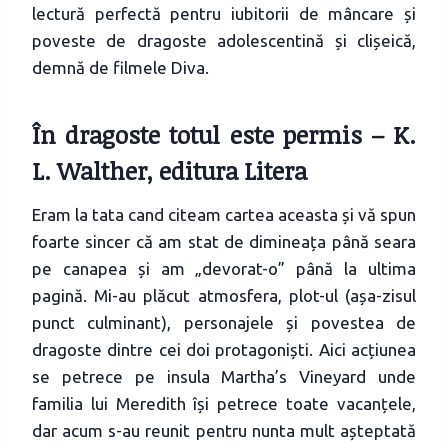
lectură perfectă pentru iubitorii de mâncare și
poveste de dragoste adolescentină și clișeică,
demnă de filmele Diva.
În dragoste totul este permis
– K.
L. Walther, editura Litera
Eram la tata cand citeam cartea aceasta și vă spun
foarte sincer că am stat de dimineața până seara
pe canapea și am „devorat-o” până la ultima
pagină. Mi-au plăcut atmosfera, plot-ul (așa-zisul
punct culminant), personajele și povestea de
dragoste dintre cei doi protagoniști. Aici acțiunea
se petrece pe insula Martha’s Vineyard unde
familia lui Meredith își petrece toate vacanțele,
dar acum s-au reunit pentru nunta mult așteptată