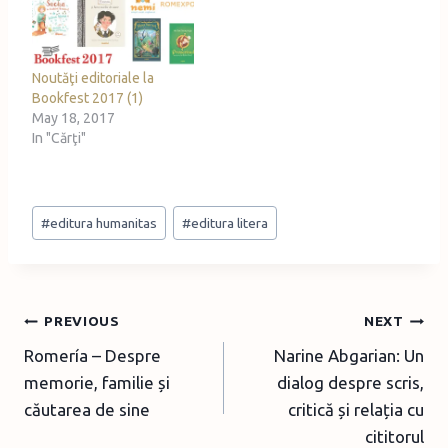
Noutăţi editoriale la
Bookfest 2017 (1)
May 18, 2017
In "Cărţi"
Post
#
editura humanitas
#
editura litera
Tags:
Post
PREVIOUS
NEXT
Romería – Despre
Narine Abgarian: Un
navigation
memorie, familie și
dialog despre scris,
căutarea de sine
critică și relația cu
cititorul