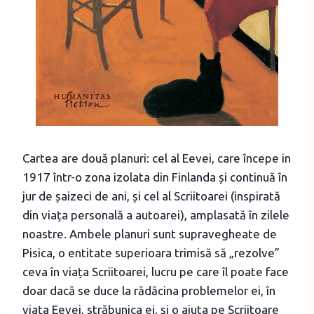
Cartea are două planuri: cel al Eevei, care începe in
1917 într-o zona izolata din Finlanda și continuă în
jur de șaizeci de ani, și cel al Scriitoarei (inspirată
din viața personală a autoarei), amplasată în zilele
noastre. Ambele planuri sunt supravegheate de
Pisica, o entitate superioara trimisă să „rezolve”
ceva în viața Scriitoarei, lucru pe care îl poate face
doar dacă se duce la rădăcina problemelor ei, în
viața Eevei, străbunica ei, și o ajuta pe Scriitoare