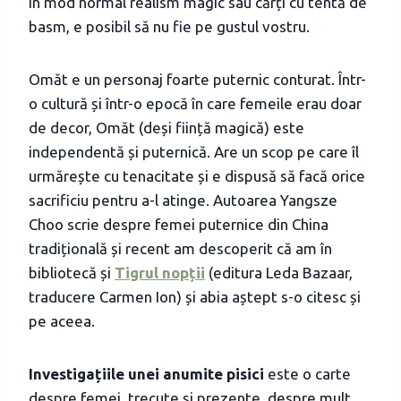
în mod normal realism magic sau cărți cu tentă de
basm, e posibil să nu fie pe gustul vostru.
Omăt e un personaj foarte puternic conturat. Într-
o cultură și într-o epocă în care femeile erau doar
de decor, Omăt (deși ființă magică) este
independentă și puternică. Are un scop pe care îl
urmărește cu tenacitate și e dispusă să facă orice
sacrificiu pentru a-l atinge. Autoarea Yangsze
Choo scrie despre femei puternice din China
tradițională și recent am descoperit că am în
bibliotecă și
Tigrul nopții
(editura Leda Bazaar,
traducere Carmen Ion) și abia aștept s-o citesc și
pe aceea.
Investigațiile unei anumite pisici
este o carte
despre femei, trecute și prezente, despre mult