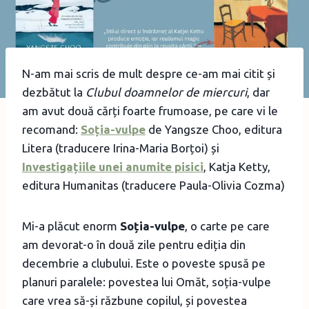
N-am mai scris de mult despre ce-am mai citit și
dezbătut la
Clubul doamnelor de miercuri
, dar
am avut două cărți foarte frumoase, pe care vi le
recomand:
Soția-vulpe
de Yangsze Choo, editura
Litera (traducere Irina-Maria Borțoi) și
Investigațiile unei anumite pisici
, Katja Ketty,
editura Humanitas (traducere Paula-Olivia Cozma)
Mi-a plăcut enorm
Soția-vulpe
, o carte pe care
am devorat-o în două zile pentru ediția din
decembrie a clubului. Este o poveste spusă pe
planuri paralele: povestea lui Omăt, soția-vulpe
care vrea să-și răzbune copilul, și povestea