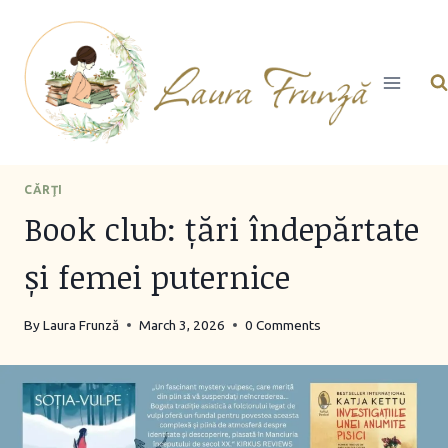
Skip
to
content
CĂRŢI
Book club: țări îndepărtate
și femei puternice
By
Laura Frunză
March 3, 2026
0 Comments