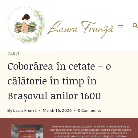
Skip
to
content
CĂRŢI
Coborârea în cetate – o
călătorie în timp în
Brașovul anilor 1600
By
Laura Frunză
March 16, 2026
0 Comments