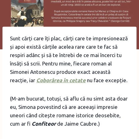
Sunt cărți care îți plac, cărți care te impresionează
și apoi există cărțile acelea rare care te fac să
respiri adânc și să te întrebi de ce mai încerci tu
însăți să scrii. Pentru mine, fiecare roman al
Simonei Antonescu produce exact această
reacție, iar
Coborârea în cetate
nu face excepție.
(M-am bucurat, totuși, să aflu că nu simt asta doar
eu, Simona povestind că are aceeași impresie
uneori când citește romane istorice deosebite,
cum ar fi
Confiteor
de Jaime Caubre.)