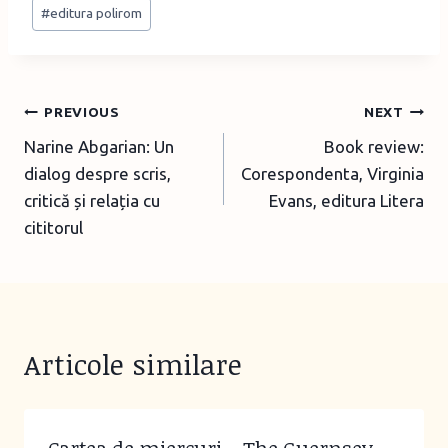
Post
#
editura polirom
Tags:
Post
PREVIOUS
NEXT
Narine Abgarian: Un
Book review:
navigation
dialog despre scris,
Corespondenta, Virginia
critică și relația cu
Evans, editura Litera
cititorul
Articole similare
Cartea de miercuri – The Guernsey