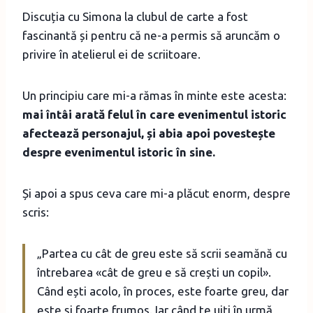
Discuția cu Simona la clubul de carte a fost
fascinantă și pentru că ne-a permis să aruncăm o
privire în atelierul ei de scriitoare.
Un principiu care mi-a rămas în minte este acesta:
mai întâi arată felul în care evenimentul istoric
afectează personajul, și abia apoi povestește
despre evenimentul istoric în sine.
Și apoi a spus ceva care mi-a plăcut enorm, despre
scris:
„Partea cu cât de greu este să scrii seamănă cu
întrebarea «cât de greu e să crești un copil».
Când ești acolo, în proces, este foarte greu, dar
este și foarte frumos. Iar când te uiți în urmă,