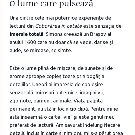
O lume care pulsează
Una dintre cele mai puternice experiențe de
lectură din
Coborârea în cetate
este senzația de
imersie totală
. Simona creează un Brașov al
anului 1600 care nu doar că se vede, dar se și
aude, se miroase, se simte.
Este o lume plină de mișcare, de sunete și de
arome aproape copleșitoare prin bogăția
detaliilor. Uneori ai impresia de copleșire
senzorială: mirosuri puternice, imagini vii,
zgomote, oameni, animale. Viața palpită
permanent, nu stă în loc nicio clipă. Pentru mine
asta înseamnă o carte „vie” și este genul meu
preferat de lectură. Am savurat îndelung fiecare
detaliu inclus în carte și nimic nu mi s-a părut prea