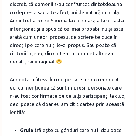
discret, că oamenii s-au confruntat dintotdeauna
cu depresia sau alte afecțiuni de natură mintală.
Am întrebat-o pe Simona la club dacă a făcut asta
intenționat și a spus că cel mai probabil nu și asta
arată cum uneori procesul de scriere te duce în
direcții pe care nu ți le-ai propus. Sau poate că
cititorii înțeleg din cartea ta complet altceva
decât ți-ai imaginat
Am notat câteva lucruri pe care le-am remarcat
eu, cu mențiunea că sunt impresii personale care
n-au fost confirmate de ceilalți participanți la club,
deci poate că doar eu am citit cartea prin această
lentilă:
Gruia
trăiește cu gânduri care nu îi dau pace