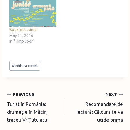
Bookfest Junior
May 31, 2016
In "Timp liber"
Post
#
editura corint
Tags:
Post
PREVIOUS
NEXT
Turist în România:
Recomandare de
navigation
drumeție în Măcin,
lectură: Căldura te va
traseu Vf Țuțuiatu
ucide prima