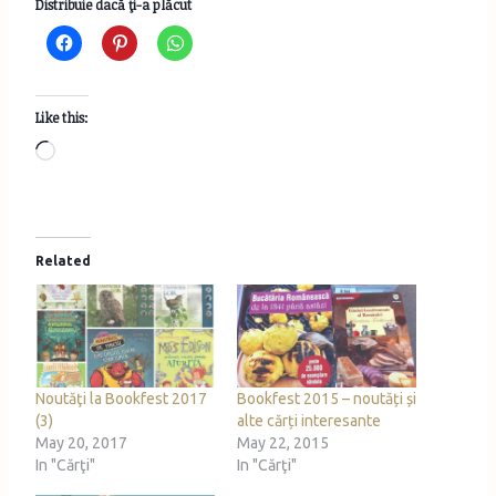
Distribuie dacă ţi-a plăcut
Like this:
L
o
a
d
Related
i
n
g
…
Noutăţi la Bookfest 2017
Bookfest 2015 – noutăți și
(3)
alte cărți interesante
May 20, 2017
May 22, 2015
In "Cărţi"
In "Cărţi"