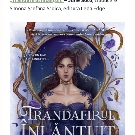
„Trandafirul Înlănțuit”
– Julie Soto
, traducere
Simona Ștefana Stoica, editura Leda Edge