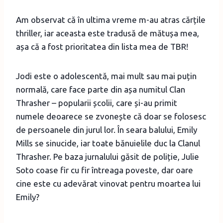
Am observat că în ultima vreme m-au atras cărțile
thriller, iar aceasta este tradusă de mătușa mea,
așa că a fost prioritatea din lista mea de TBR!
Jodi este o adolescentă, mai mult sau mai puțin
normală, care face parte din așa numitul Clan
Thrasher – popularii școlii, care și-au primit
numele deoarece se zvonește că doar se folosesc
de persoanele din jurul lor. În seara balului, Emily
Mills se sinucide, iar toate bănuielile duc la Clanul
Thrasher. Pe baza jurnalului găsit de poliție, Julie
Soto coase fir cu fir întreaga poveste, dar oare
cine este cu adevărat vinovat pentru moartea lui
Emily?