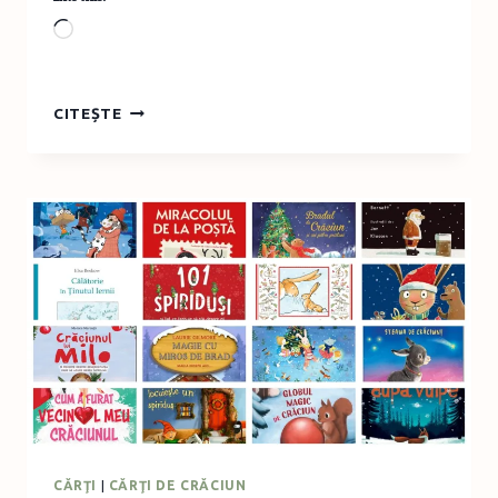
Loading…
LANSARE
CITEȘTE
DE
CARTE:
UN
DULĂU
ȘI
UN
ARICI
PE
SÂRMĂ
CĂRŢI
|
CĂRŢI DE CRĂCIUN