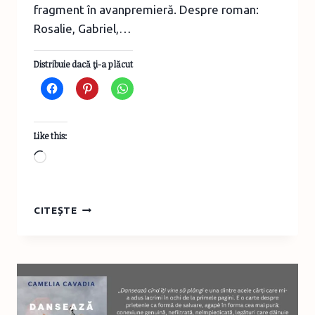
fragment în avanpremieră. Despre roman:
Rosalie, Gabriel,…
Distribuie dacă ţi-a plăcut
Like this:
Loading…
FRAGMENT
CITEȘTE
ÎN
AVANPREMIERĂ:
„DURERILE
FANTOMĂ”,
MELISSA
DA
COSTA