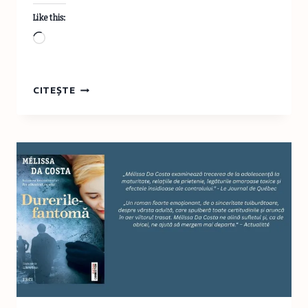
Like this:
Loading…
CELE
CITEȘTE
MAI
FRUMOASE
CĂRȚI
DE
IARNĂ
ȘI
CRĂCIUN
2025