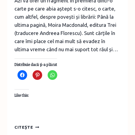
Azi vă ofer un fragment în premieră dintr-o
carte pe care abia aștept s-o citesc, o carte,
cum altfel, despre povești și librării: Până la
ultima pagină, Moira Macdonald, editura Trei
(traducere Andreea Florescu). Sunt cărțile în
care îmi place cel mai mult să evadez în
ultima vreme când nu mai suport tot răul și…
Distribuie dacă ţi-a plăcut
Like this:
FRAGMENT
CITEȘTE
ÎN