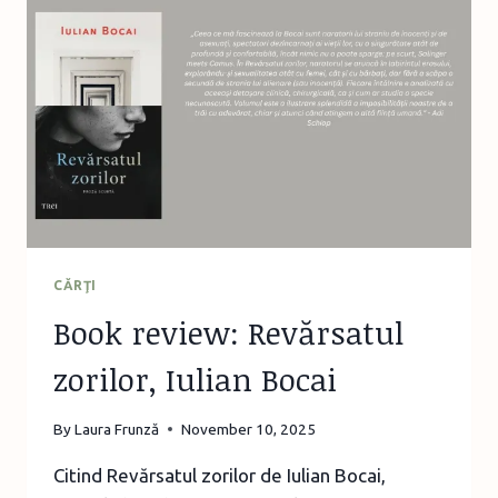
CÂND
ÎȚI
VINE
SĂ
PLÂNGI!”
CĂRŢI
Book review: Revărsatul
zorilor, Iulian Bocai
By
Laura Frunză
November 10, 2025
Citind Revărsatul zorilor de Iulian Bocai,