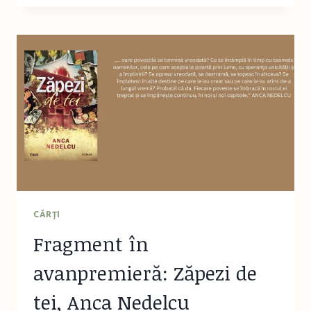
PREMIERĂ:
PÂNĂ
LA
ULTIMA
PAGINĂ,
MOIRA
MACDONALD
CĂRŢI
Fragment în
avanpremieră: Zăpezi de
tei, Anca Nedelcu