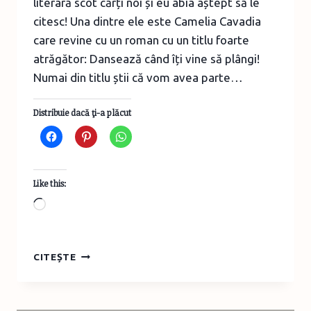
literară scot cărți noi și eu abia aștept să le
citesc! Una dintre ele este Camelia Cavadia
care revine cu un roman cu un titlu foarte
atrăgător: Dansează când îți vine să plângi!
Numai din titlu știi că vom avea parte…
Distribuie dacă ţi-a plăcut
Like this:
Loading…
FRAGMENT
CITEȘTE
ÎN
AVANPREMIERĂ:
„DANSEAZĂ