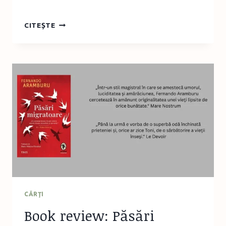
INTERVIU
CITEȘTE
CU
MORGANE
MONCOMBLE:
„SCRISUL
E
FORMA
MEA
DE
ACTIVISM!”
CĂRŢI
Book review: Păsări