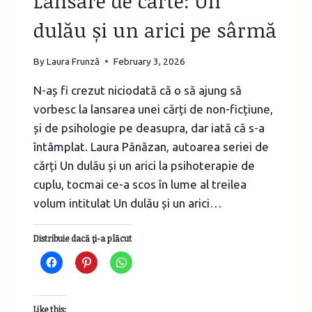
Lansare de carte: Un
dulău și un arici pe sârmă
By
Laura Frunză
February 3, 2026
N-aș fi crezut niciodată că o să ajung să
vorbesc la lansarea unei cărți de non-ficțiune,
și de psihologie pe deasupra, dar iată că s-a
întâmplat. Laura Pănăzan, autoarea seriei de
cărți Un dulău și un arici la psihoterapie de
cuplu, tocmai ce-a scos în lume al treilea
volum intitulat Un dulău și un arici…
Distribuie dacă ţi-a plăcut
Like this: