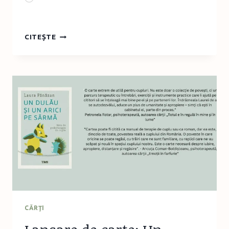
FRAGMENT
CITEȘTE
ÎN
AVANPREMIERĂ:
ZĂPEZI
DE
TEI,
ANCA
NEDELCU
CĂRŢI