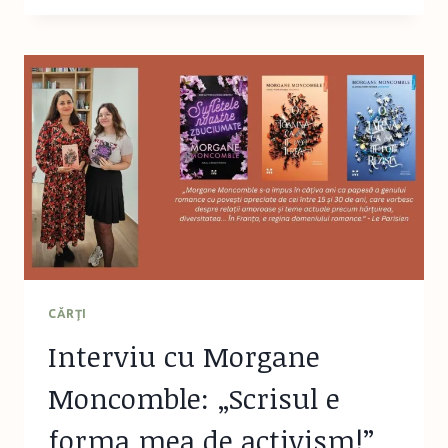
REVĂRSATUL
ZORILOR,
IULIAN
BOCAI
CĂRŢI
Interviu cu Morgane
Moncomble: „Scrisul e
forma mea de activism!”